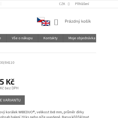
PODMÍNKY OCHRANY OSOBNÍCH ÚDAJŮ
CZK
SPOLUPRACUJEME
Přihlášení
NÁKUPNÍ
Prázdný košík
KOŠÍK
e
Vše o nákupu
Kontakty
Moje objednávka
030/84110
5 Kč
 Kč
bez DPH
E VARIANTU
ový korálek WIBEDUO®, velikost 8x8 mm, průměr dírky
obsah balení 20 ks nebo níže uvedené. Barva křišťál/mat.