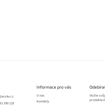
Informace pro vás
Odebíra
O nás
Vložte svů
glass4u.cz
produktech
Kontakty
83 390 228