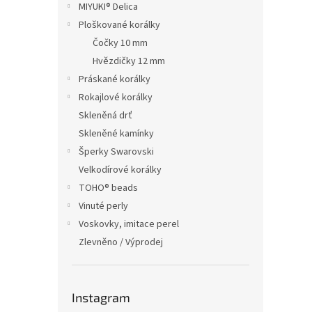
MIYUKI® Delica
Ploškované korálky
Čočky 10 mm
Hvězdičky 12 mm
Práskané korálky
Rokajlové korálky
Skleněná drť
Skleněné kamínky
Šperky Swarovski
Velkodírové korálky
TOHO® beads
Vinuté perly
Voskovky, imitace perel
Zlevněno / Výprodej
Instagram