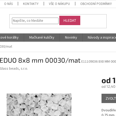
O NÁS
KONTAKTY
VŠE O NÁKUPU
OBCHODNÍ PODMÍNKY
HLEDAT
kové korálky
Mačkané kuličky
Novinky
Návody a inspirac
030/mat
EDUO 8x8 mm 00030/mat
E11109036 8X8 MM 00
Glass beads, s.r.o.
od
1
od
12,40
Měrná
ZVOLT
cena:
Dvoudírk
0,75 mm, 