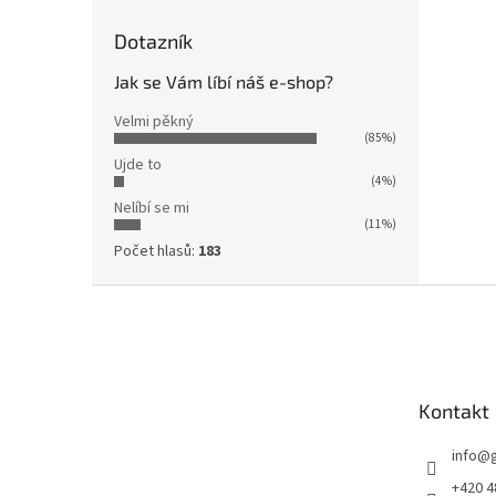
Dotazník
Jak se Vám líbí náš e-shop?
Velmi pěkný
(85%)
Ujde to
(4%)
Nelíbí se mi
(11%)
Počet hlasů:
183
Z
á
p
a
t
Kontakt
í
info
@
+420 4