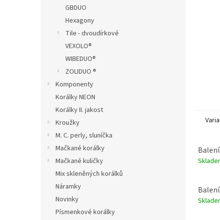
n
GBDUO
e
Hexagony
l
Tile - dvoudírkové
VEXOLO®
WIBEDUO®
ZOLIDUO ®
Komponenty
Korálky NEON
Korálky II. jakost
Varia
Kroužky
M. C. perly, sluníčka
Mačkané korálky
Balení
Sklad
Mačkané kuličky
Mix skleněných korálků
Náramky
Balení
Novinky
Sklad
Písmenkové korálky