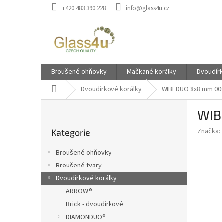
Přejít
+420 483 390 228
info@glass4u.cz
na
obsah
Broušené ohňovky
Mačkané korálky
Dvoudír
Domů
Dvoudírkové korálky
WIBEDUO 8x8 mm 00
P
WIB
o
Přeskočit
s
Značka:
Kategorie
kategorie
t
r
Broušené ohňovky
a
Broušené tvary
n
Dvoudírkové korálky
n
í
ARROW®
p
Brick - dvoudírkové
a
DIAMONDUO®