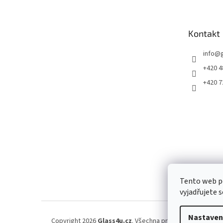
p
a
t
Kontakt
í
info
@
+420 4
+420 7
Tento web p
vyjadřujete s
Nastaven
Copyright 2026
Glass4u.cz
. Všechna práva vyhrazena.
Upr