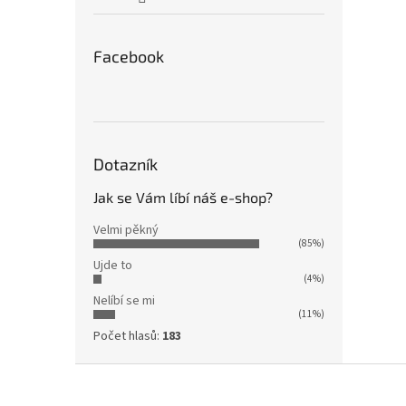
Facebook
Dotazník
Jak se Vám líbí náš e-shop?
Velmi pěkný
(85%)
Ujde to
(4%)
Nelíbí se mi
(11%)
Počet hlasů:
183
Z
á