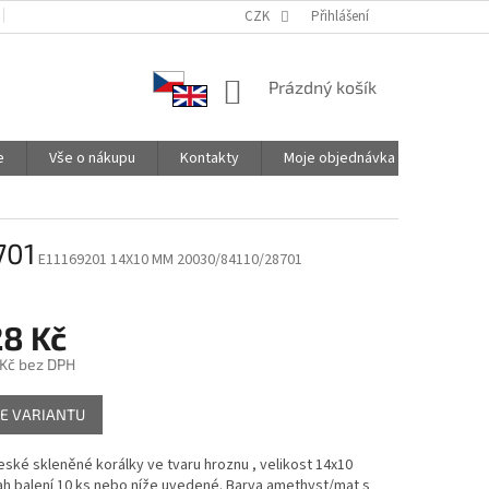
PODMÍNKY OCHRANY OSOBNÍCH ÚDAJŮ
CZK
SPOLUPRACUJEME
Přihlášení
NÁKUPNÍ
Prázdný košík
KOŠÍK
e
Vše o nákupu
Kontakty
Moje objednávka
701
E11169201 14X10 MM 20030/84110/28701
28 Kč
 Kč
bez DPH
E VARIANTU
české skleněné korálky ve tvaru hroznu , velikost 14x10
h balení 10 ks nebo níže uvedené. Barva amethyst/mat s