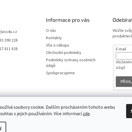
Informace pro vás
Odebíra
O nás
Vložte svů
glass4u.cz
produktech
Kontakty
83 390 228
Vše o nákupu
27 811 828
E-mail
Obchodní podmínky
Podmínky ochrany osobních
Vložením
údajů
údajů
Spolupracujeme
PŘIHL
oužívá soubory cookie. Dalším procházením tohoto webu
Facebook
ouhlas s jejich používáním. Více informací
zde
.
í
avit nastavení cookies