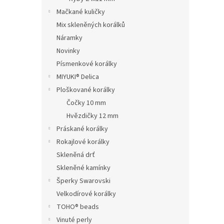
Mačkané kuličky
Mix skleněných korálků
Náramky
Novinky
Písmenkové korálky
MIYUKI® Delica
Ploškované korálky
Čočky 10 mm
Hvězdičky 12 mm
Práskané korálky
Rokajlové korálky
Skleněná drť
Skleněné kamínky
Šperky Swarovski
Velkodírové korálky
TOHO® beads
Vinuté perly