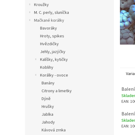
n
Kroužky
e
M. C. perly, sluníčka
l
Mačkané korálky
Bavoráky
Hroty, spikes
Hvězdičky
Jehly, jazýčky
Kalíšky, kytičky
Koblihy
Varia
Korálky - ovoce
Banány
Balení
Citrony a limetky
Sklad
Dýně
EAN:
10
Hrušky
Balení
Jablka
Sklad
Jahody
EAN:
10
Kávová zrnka