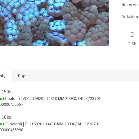
dekorem 
Detailní 
TISK
nty
Popis
: 150ks
em
(3 balení)
| VO11169201 14X10 MM 20030/84110/28701
00000455557
: 10ks
em
(33 balení)
| E11169201 14X10 MM 20030/84110/28701
00000455298