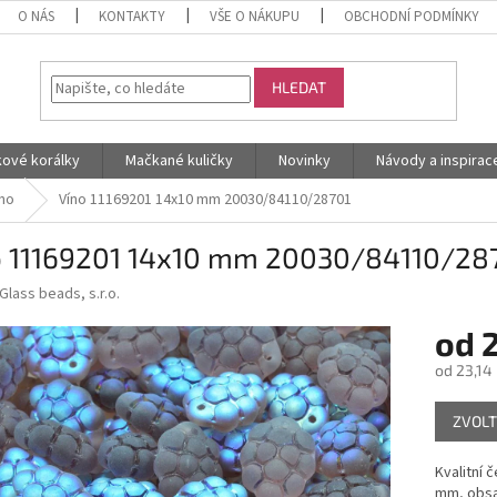
O NÁS
KONTAKTY
VŠE O NÁKUPU
OBCHODNÍ PODMÍNKY
HLEDAT
kové korálky
Mačkané kuličky
Novinky
Návody a inspirac
íno
Víno 11169201 14x10 mm 20030/84110/28701
o 11169201 14x10 mm 20030/84110/28
Glass beads, s.r.o.
od
od
23,14
Měrná
ZVOLT
cena:
Kvalitní 
mm, obsa