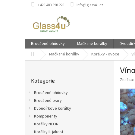
Přejít
+420 483 390 228
info@glass4u.cz
na
obsah
Broušené ohňovky
Mačkané korálky
Dvoudír
Domů
Mačkané korálky
Korálky - ovoce
V
P
Vín
o
Přeskočit
s
Značka:
Kategorie
kategorie
t
r
Broušené ohňovky
a
Broušené tvary
n
Dvoudírkové korálky
n
í
Komponenty
p
Korálky NEON
a
Korálky II. jakost