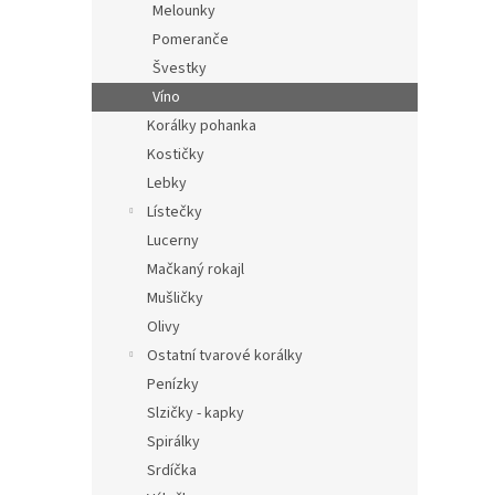
Melounky
Pomeranče
Švestky
Víno
Korálky pohanka
Kostičky
Lebky
Lístečky
Lucerny
Mačkaný rokajl
Mušličky
Olivy
Ostatní tvarové korálky
Penízky
Slzičky - kapky
Spirálky
Srdíčka