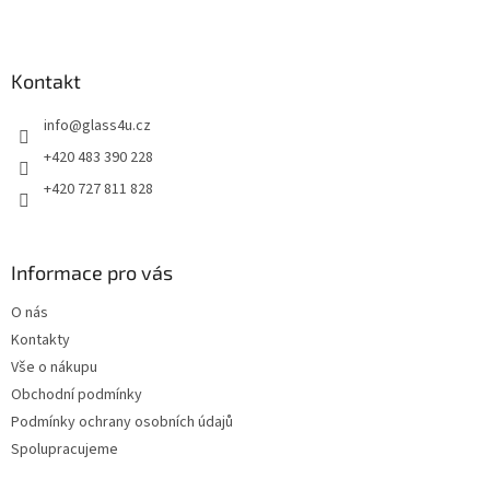
Z
á
p
a
Kontakt
t
info
@
glass4u.cz
í
+420 483 390 228
+420 727 811 828
Informace pro vás
O nás
Kontakty
Vše o nákupu
Obchodní podmínky
Podmínky ochrany osobních údajů
Spolupracujeme