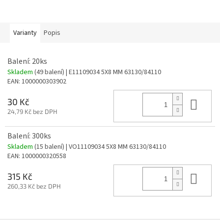
Varianty
Popis
Balení: 20ks
Skladem
(49 balení)
| E11109034 5X8 MM 63130/84110
EAN:
1000000303902
Do 
30 Kč
24,79 Kč bez DPH
Balení: 300ks
Skladem
(15 balení)
| VO11109034 5X8 MM 63130/84110
EAN:
1000000320558
Do 
315 Kč
260,33 Kč bez DPH