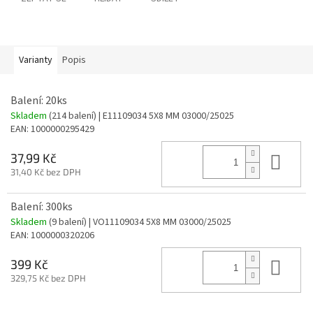
Varianty
Popis
Balení: 20ks
Skladem
(214 balení)
| E11109034 5X8 MM 03000/25025
EAN:
1000000295429
Do 
37,99 Kč
31,40 Kč bez DPH
Balení: 300ks
Skladem
(9 balení)
| VO11109034 5X8 MM 03000/25025
EAN:
1000000320206
Do 
399 Kč
329,75 Kč bez DPH