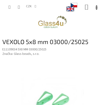
Přejít
NÁKUP
na
CZK
obsah
KOŠÍK
VEXOLO 5x8 mm 03000/25025
E11109034 5X8 MM 03000/25025
Značka:
Glass beads, s.r.o.