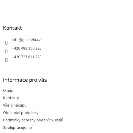
Z
á
p
a
Kontakt
t
info
@
glass4u.cz
í
+420 483 390 228
+420 727 811 828
Informace pro vás
O nás
Kontakty
Vše o nákupu
Obchodní podmínky
Podmínky ochrany osobních údajů
Spolupracujeme