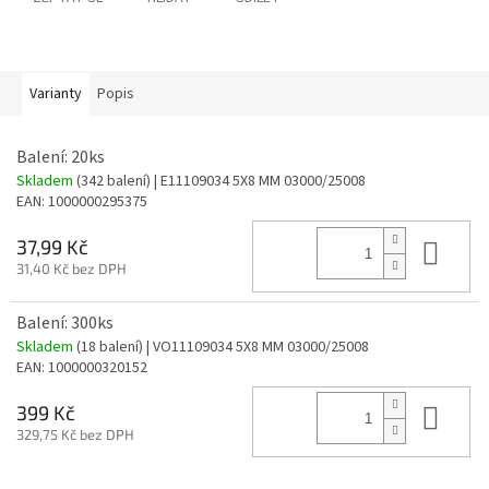
Varianty
Popis
Balení: 20ks
Skladem
(342 balení)
| E11109034 5X8 MM 03000/25008
EAN:
1000000295375
Do 
37,99 Kč
31,40 Kč bez DPH
Balení: 300ks
Skladem
(18 balení)
| VO11109034 5X8 MM 03000/25008
EAN:
1000000320152
Do 
399 Kč
329,75 Kč bez DPH