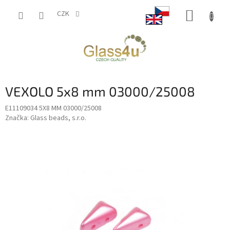
Přejít
NÁKUP
na
CZK
obsah
KOŠÍK
VEXOLO 5x8 mm 03000/25008
E11109034 5X8 MM 03000/25008
Značka:
Glass beads, s.r.o.