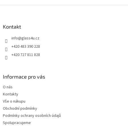
Z
á
p
a
Kontakt
t
info
@
glass4u.cz
í
+420 483 390 228
+420 727 811 828
Informace pro vás
O nás
Kontakty
Vše o nákupu
Obchodní podmínky
Podmínky ochrany osobních údajů
Spolupracujeme