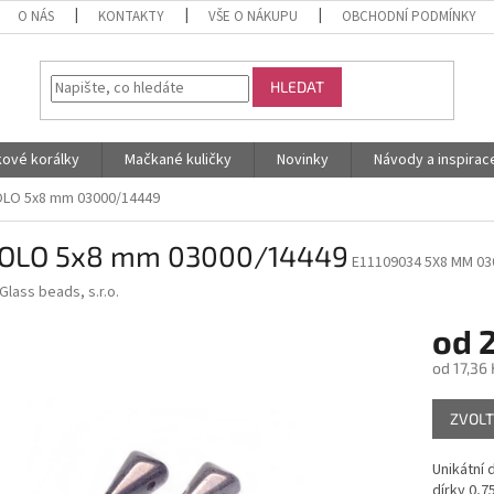
O NÁS
KONTAKTY
VŠE O NÁKUPU
OBCHODNÍ PODMÍNKY
HLEDAT
kové korálky
Mačkané kuličky
Novinky
Návody a inspirac
LO 5x8 mm 03000/14449
OLO 5x8 mm 03000/14449
E11109034 5X8 MM 03
Glass beads, s.r.o.
od
2
od
17,36 
Měrná
ZVOLT
cena:
Unikátní
dírky 0,7