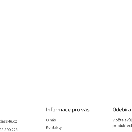
Informace pro vás
Odebíra
O nás
Vložte svů
glass4u.cz
produktech
Kontakty
83 390 228