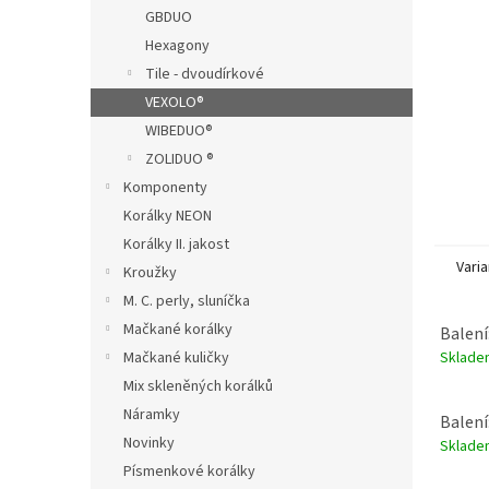
n
GBDUO
e
Hexagony
l
Tile - dvoudírkové
VEXOLO®
WIBEDUO®
ZOLIDUO ®
Komponenty
Korálky NEON
Korálky II. jakost
Varia
Kroužky
M. C. perly, sluníčka
Mačkané korálky
Balení
Sklad
Mačkané kuličky
Mix skleněných korálků
Náramky
Balení
Novinky
Sklad
Písmenkové korálky