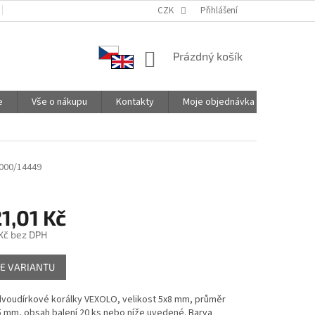
PODMÍNKY OCHRANY OSOBNÍCH ÚDAJŮ
CZK
SPOLUPRACUJEME
Přihlášení
NÁKUPNÍ
Prázdný košík
KOŠÍK
e
Vše o nákupu
Kontakty
Moje objednávka
000/14449
1,01 Kč
Kč
bez DPH
E VARIANTU
 dvoudírkové korálky VEXOLO, velikost 5x8 mm, průměr
5 mm, obsah balení 20 ks nebo níže uvedené. Barva