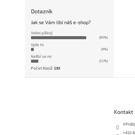
Dotazník
Jak se Vám líbí náš e-shop?
Velmi pěkný
(85%)
Ujde to
(4%)
Nelíbí se mi
(11%)
Počet hlasů:
183
Z
á
p
a
t
Kontakt
í
info
@
+420 4