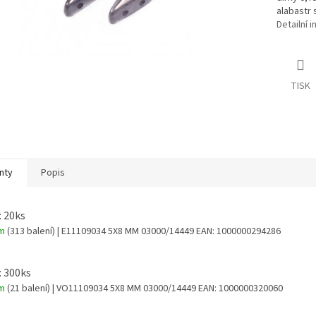
alabastr
Detailní 
TISK
nty
Popis
: 20ks
em
(313 balení)
| E11109034 5X8 MM 03000/14449
EAN:
1000000294286
: 300ks
em
(21 balení)
| VO11109034 5X8 MM 03000/14449
EAN:
1000000320060