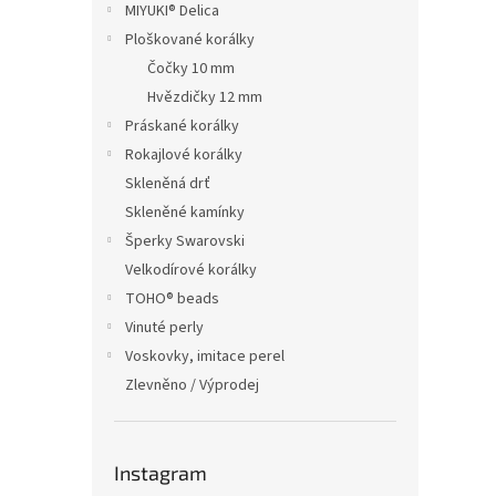
MIYUKI® Delica
Ploškované korálky
Čočky 10 mm
Hvězdičky 12 mm
Práskané korálky
Rokajlové korálky
Skleněná drť
Skleněné kamínky
Šperky Swarovski
Velkodírové korálky
TOHO® beads
Vinuté perly
Voskovky, imitace perel
Zlevněno / Výprodej
Instagram