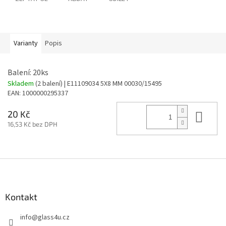
Varianty
Popis
Balení: 20ks
Skladem
(2 balení)
| E11109034 5X8 MM 00030/15495
EAN:
1000000295337
Do 
20 Kč
16,53 Kč bez DPH
Z
á
p
a
Kontakt
t
info
@
glass4u.cz
í