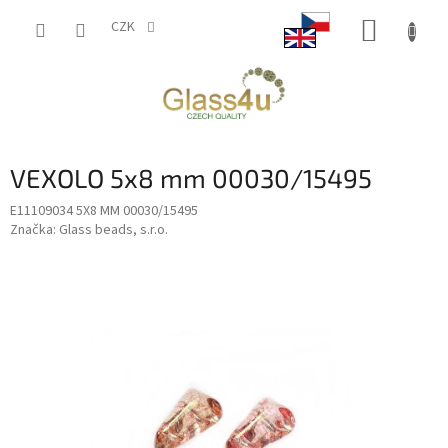
Přejít
NÁKUP
na
CZK
obsah
KOŠÍK
VEXOLO 5x8 mm 00030/15495
E11109034 5X8 MM 00030/15495
Značka:
Glass beads, s.r.o.