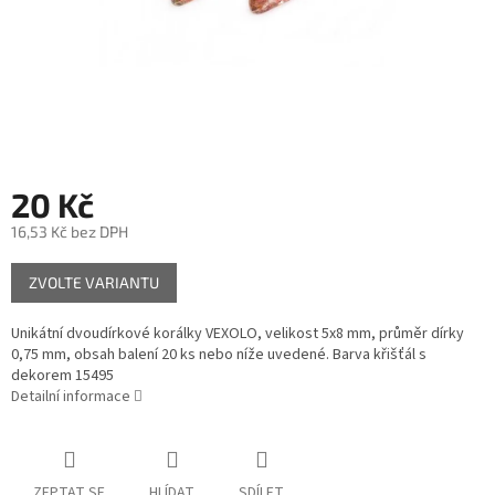
20 Kč
16,53 Kč bez DPH
Měrná
ZVOLTE VARIANTU
cena:
Unikátní dvoudírkové korálky VEXOLO, velikost 5x8 mm, průměr dírky
0,75 mm, obsah balení 20 ks nebo níže uvedené. Barva křišťál s
dekorem 15495
Detailní informace
ZEPTAT SE
HLÍDAT
SDÍLET