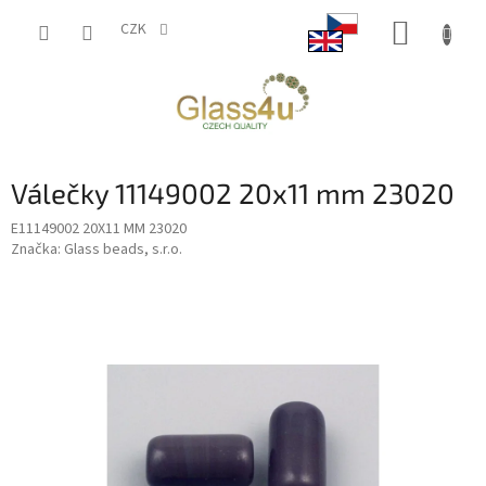
Přejít
NÁKUP
na
CZK
obsah
KOŠÍK
Válečky 11149002 20x11 mm 23020
E11149002 20X11 MM 23020
Značka:
Glass beads, s.r.o.