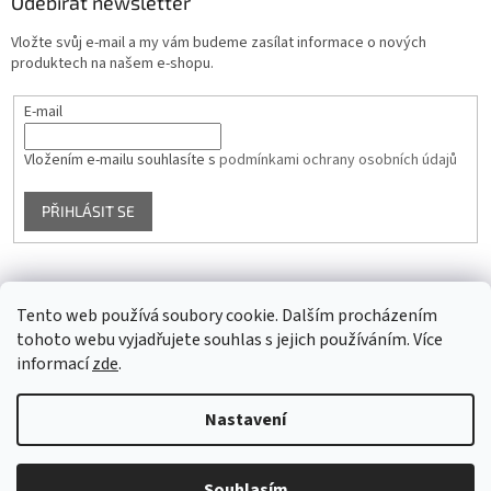
Odebírat newsletter
Vložte svůj e-mail a my vám budeme zasílat informace o nových
produktech na našem e-shopu.
E-mail
Vložením e-mailu souhlasíte s
podmínkami ochrany osobních údajů
PŘIHLÁSIT SE
Facebook
Tento web používá soubory cookie. Dalším procházením
tohoto webu vyjadřujete souhlas s jejich používáním. Více
informací
zde
.
Vytvořil Shoptet
Nastavení
Copyright 2026
Glass4u.cz
. Všechna práva vyhrazena.
Upravit
Souhlasím