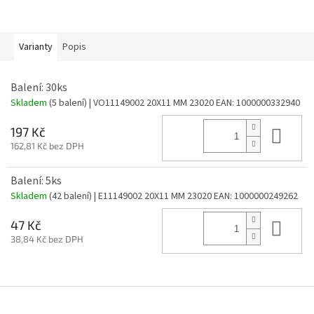
Varianty
Popis
Balení: 30ks
Skladem
(5 balení)
| VO11149002 20X11 MM 23020
EAN:
1000000332940
Do 
197 Kč
162,81 Kč bez DPH
Balení: 5ks
Skladem
(42 balení)
| E11149002 20X11 MM 23020
EAN:
1000000249262
Do 
47 Kč
38,84 Kč bez DPH
Z
á