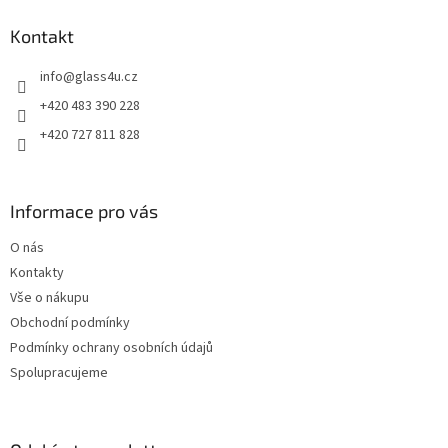
p
a
Kontakt
t
info
@
glass4u.cz
í
+420 483 390 228
+420 727 811 828
Informace pro vás
O nás
Kontakty
Vše o nákupu
Obchodní podmínky
Podmínky ochrany osobních údajů
Spolupracujeme