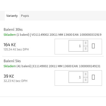
Varianty
Popis
Balení: 30ks
Skladem
(1 balení)
| VO11149002 20X11 MM 13600
EAN:
1000000332919
Do 
164 Kč
135,54 Kč bez DPH
Balení: 5ks
Skladem
(41 balení)
| E11149002 20X11 MM 13600
EAN:
1000000249231
Do 
39 Kč
32,23 Kč bez DPH
Z
á