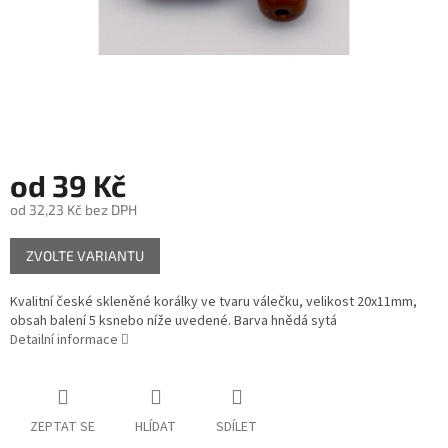
od
39 Kč
od
32,23 Kč
bez DPH
Měrná
ZVOLTE VARIANTU
cena:
Kvalitní české skleněné korálky ve tvaru válečku, velikost 20x11mm,
obsah balení 5 ksnebo níže uvedené. Barva hnědá sytá
Detailní informace
ZEPTAT SE
HLÍDAT
SDÍLET