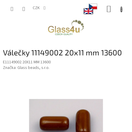
Přejít
NÁKUP
na
CZK
obsah
KOŠÍK
Válečky 11149002 20x11 mm 13600
E11149002 20X11 MM 13600
Značka:
Glass beads, s.r.o.