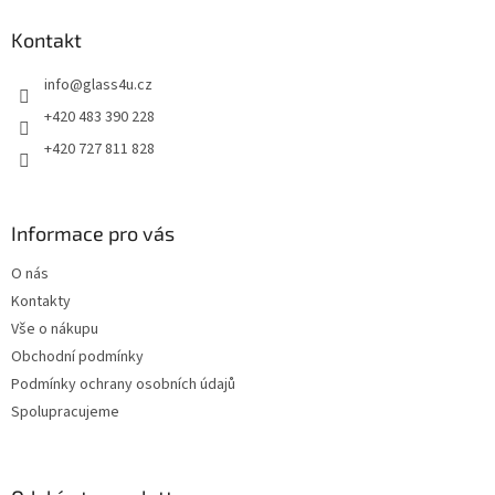
p
a
Kontakt
t
info
@
glass4u.cz
í
+420 483 390 228
+420 727 811 828
Informace pro vás
O nás
Kontakty
Vše o nákupu
Obchodní podmínky
Podmínky ochrany osobních údajů
Spolupracujeme