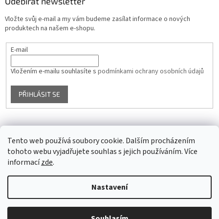
Odebírat newsletter
Vložte svůj e-mail a my vám budeme zasílat informace o nových
produktech na našem e-shopu.
E-mail
Vložením e-mailu souhlasíte s
podmínkami ochrany osobních údajů
PŘIHLÁSIT SE
Facebook
Tento web používá soubory cookie. Dalším procházením
tohoto webu vyjadřujete souhlas s jejich používáním. Více
informací
zde
.
Vytvořil Shoptet
Nastavení
Copyright 2026
Glass4u.cz
. Všechna práva vyhrazena.
Upravit
Souhlasím