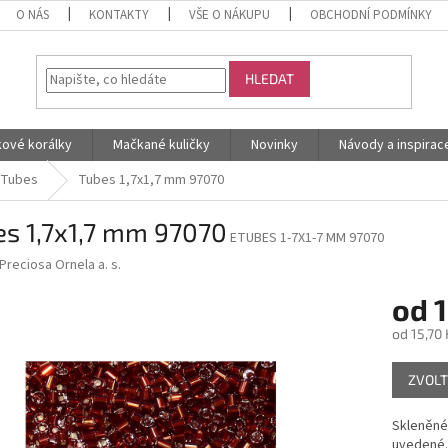
O NÁS
KONTAKTY
VŠE O NÁKUPU
OBCHODNÍ PODMÍNKY
HLEDAT
kové korálky
Mačkané kuličky
Novinky
Návody a inspirac
Tubes
Tubes 1,7x1,7 mm 97070
es 1,7x1,7 mm 97070
ETUBES 1-7X1-7 MM 97070
Preciosa Ornela a. s.
od
1
od
15,70 
Měrná
ZVOLT
cena:
Skleněné 
uvedené.