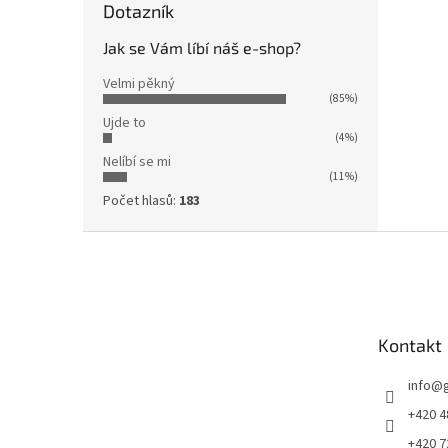
Dotazník
Jak se Vám líbí náš e-shop?
Velmi pěkný
(85%)
Ujde to
(4%)
Nelíbí se mi
(11%)
Počet hlasů:
183
Z
á
p
a
t
Kontakt
í
info
@
+420 4
+420 7