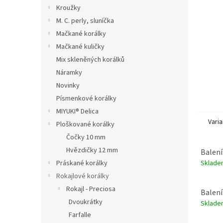
n
Kroužky
e
M. C. perly, sluníčka
l
Mačkané korálky
Mačkané kuličky
Mix skleněných korálků
Náramky
Novinky
Písmenkové korálky
MIYUKI® Delica
Varia
Ploškované korálky
Čočky 10 mm
Hvězdičky 12 mm
Balení
Sklad
Práskané korálky
Rokajlové korálky
Rokajl - Preciosa
Balení
Dvoukrátky
Sklad
Farfalle