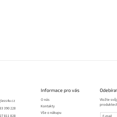
Informace pro vás
Odebíra
O nás
Vložte svů
glass4u.cz
produktech
Kontakty
83 390 228
Vše o nákupu
27 811 828
E-mail