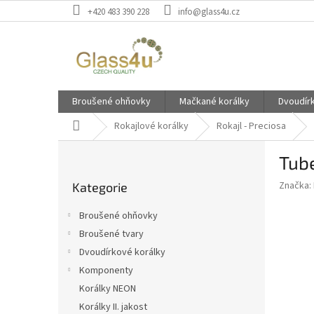
Přejít
+420 483 390 228
info@glass4u.cz
na
obsah
Broušené ohňovky
Mačkané korálky
Dvoudír
Domů
Rokajlové korálky
Rokajl - Preciosa
P
Tub
o
Přeskočit
s
Značka:
Kategorie
kategorie
t
r
Broušené ohňovky
a
Broušené tvary
n
Dvoudírkové korálky
n
í
Komponenty
p
Korálky NEON
a
Korálky II. jakost