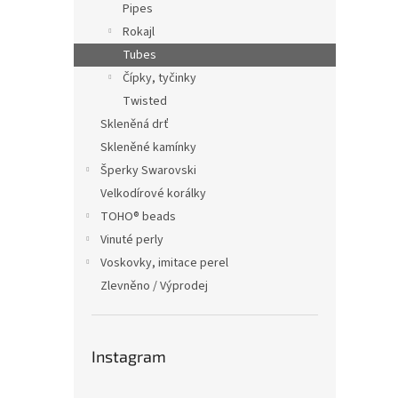
Pipes
Rokajl
Tubes
Čípky, tyčinky
Twisted
Skleněná drť
Skleněné kamínky
Šperky Swarovski
Velkodírové korálky
TOHO® beads
Vinuté perly
Voskovky, imitace perel
Zlevněno / Výprodej
Instagram