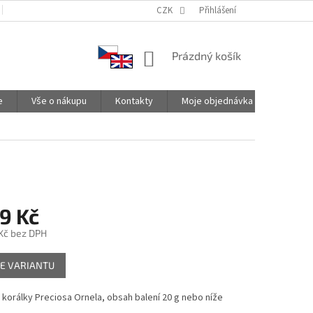
PODMÍNKY OCHRANY OSOBNÍCH ÚDAJŮ
CZK
SPOLUPRACUJEME
Přihlášení
NÁKUPNÍ
Prázdný košík
KOŠÍK
e
Vše o nákupu
Kontakty
Moje objednávka
9 Kč
Kč
bez DPH
E VARIANTU
korálky Preciosa Ornela, obsah balení 20 g nebo níže