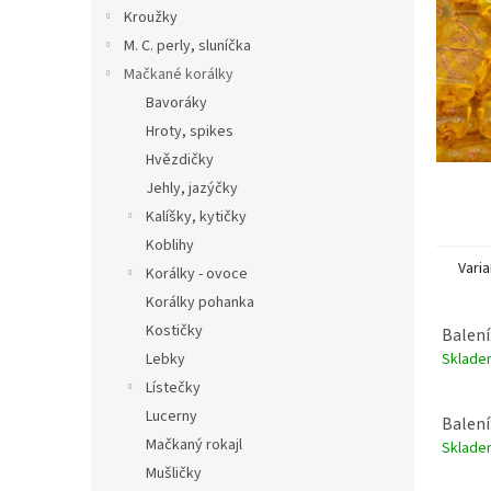
n
Kroužky
e
M. C. perly, sluníčka
l
Mačkané korálky
Bavoráky
Hroty, spikes
Hvězdičky
Jehly, jazýčky
Kalíšky, kytičky
Koblihy
Varia
Korálky - ovoce
Korálky pohanka
Kostičky
Balení
Sklad
Lebky
Lístečky
Lucerny
Balení
Mačkaný rokajl
Sklad
Mušličky