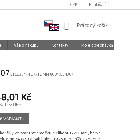
PODMÍNKY OCHRANY OSOBNÍCH ÚDAJŮ
CZK
SPOLUPRACUJEME
Přihlášení
NÁKUPNÍ
Prázdný košík
KOŠÍK
e
Vše o nákupu
Kontakty
Moje objednávka
307
E11130444 17X11 MM 80040/54307
8,01 Kč
Kč
bez DPH
E VARIANTU
korálky ve tvaru stromečku, velikost 17x11 mm, barva
dekorem 54307. Obsah balení 10 ks nebo níže uvedené.