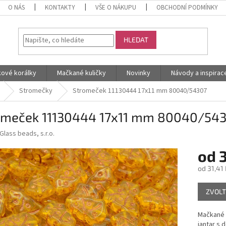
O NÁS
KONTAKTY
VŠE O NÁKUPU
OBCHODNÍ PODMÍNKY
HLEDAT
kové korálky
Mačkané kuličky
Novinky
Návody a inspirac
Stromečky
Stromeček 11130444 17x11 mm 80040/54307
omeček 11130444 17x11 mm 80040/54
Glass beads, s.r.o.
od
3
od
31,41 
Měrná
ZVOLT
cena:
Mačkané 
jantar s 