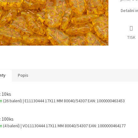
Detailní 
TISK
nty
Popis
: 10ks
em
(26 balení)
| E11130444 17X11 MM 80040/54307
EAN:
1000000463453
: 100ks
em
(4 balení)
| VO11130444 17X11 MM 80040/54307
EAN:
1000000464177