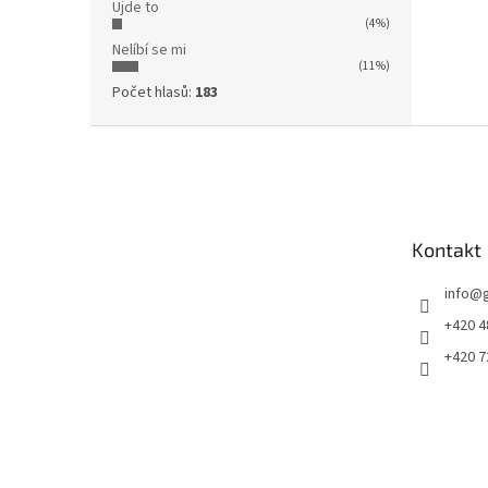
Ujde to
(4%)
Nelíbí se mi
(11%)
Počet hlasů:
183
Z
á
p
a
t
Kontakt
í
info
@
+420 4
+420 7