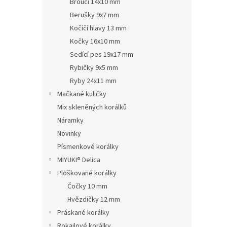
Brouci 14x10 mm
Berušky 9x7 mm
Kočičí hlavy 13 mm
Kočky 16x10 mm
Sedící pes 19x17 mm
Rybičky 9x5 mm
Ryby 24x11 mm
Mačkané kuličky
Mix skleněných korálků
Náramky
Novinky
Písmenkové korálky
MIYUKI® Delica
Ploškované korálky
Čočky 10 mm
Hvězdičky 12 mm
Práskané korálky
Rokajlové korálky