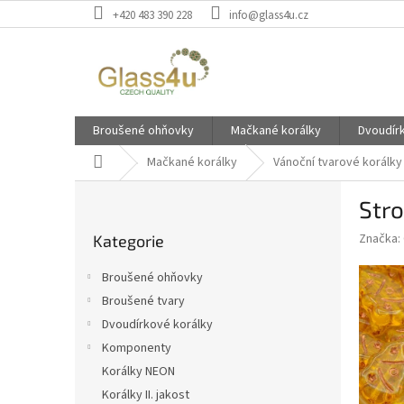
Přejít
+420 483 390 228
info@glass4u.cz
na
obsah
Broušené ohňovky
Mačkané korálky
Dvoudír
Domů
Mačkané korálky
Vánoční tvarové korálky
P
Str
o
Přeskočit
s
Značka:
Kategorie
kategorie
t
r
Broušené ohňovky
a
Broušené tvary
n
Dvoudírkové korálky
n
í
Komponenty
p
Korálky NEON
a
Korálky II. jakost