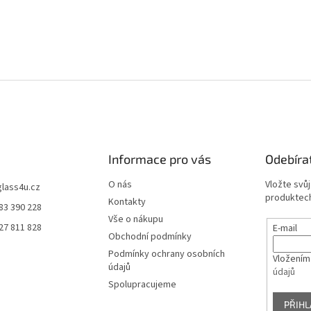
Informace pro vás
Odebíra
O nás
Vložte svů
glass4u.cz
produktech
Kontakty
83 390 228
Vše o nákupu
27 811 828
E-mail
Obchodní podmínky
Podmínky ochrany osobních
Vložením
údajů
údajů
Spolupracujeme
PŘIHL