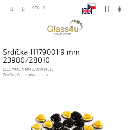
Přejít
NÁKUP
na
CZK
obsah
KOŠÍK
Srdíčka 11179001 9 mm
23980/28010
E11179001 9 MM 23980/28010
Značka:
Glass beads, s.r.o.