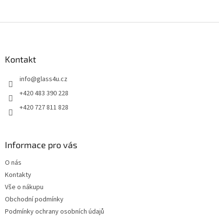
Z
á
p
a
Kontakt
t
info
@
glass4u.cz
í
+420 483 390 228
+420 727 811 828
Informace pro vás
O nás
Kontakty
Vše o nákupu
Obchodní podmínky
Podmínky ochrany osobních údajů