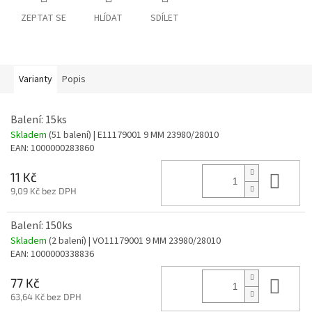
ZEPTAT SE
HLÍDAT
SDÍLET
Varianty
Popis
Balení: 15ks
Skladem
(51 balení)
| E11179001 9 MM 23980/28010
EAN:
1000000283860
Do 
11 Kč
9,09 Kč bez DPH
Balení: 150ks
Skladem
(2 balení)
| VO11179001 9 MM 23980/28010
EAN:
1000000338836
Do 
77 Kč
63,64 Kč bez DPH