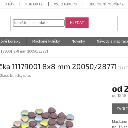
O NÁS
KONTAKTY
VŠE O NÁKUPU
OBCHODNÍ PODMÍNKY
HLEDAT
kové korálky
Mačkané kuličky
Novinky
Návody a inspirac
1179001 8x8 mm 20050/28771
íčka 11179001 8x8 mm 20050/28771
E1117
Glass beads, s.r.o.
od
od
18,18 
Měrná
ZVOLT
cena:
Mačkané k
používané