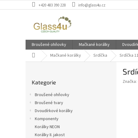
Přejít
+420 483 390 228
info@glass4u.cz
na
obsah
Broušené ohňovky
Mačkané korálky
Dvoudír
Domů
Mačkané korálky
Srdíčka
Srdíčka 1
P
Srd
o
Přeskočit
s
Značka:
Kategorie
kategorie
t
r
Broušené ohňovky
a
Broušené tvary
n
Dvoudírkové korálky
n
í
Komponenty
p
Korálky NEON
a
Korálky II. jakost