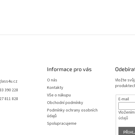
Informace pro vás
Odebíra
O nás
Vložte svů
glass4u.cz
produktech
Kontakty
83 390 228
Vše o nákupu
27 811 828
E-mail
Obchodní podmínky
Podmínky ochrany osobních
Vložením
údajů
údajů
Spolupracujeme
PŘIHL