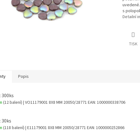
uvedené. 
s polopo
Detailní 
TISK
nty
Popis
: 300ks
em
(12 balení)
| VO11179001 8X8 MM 20050/28771
EAN:
1000000338706
: 30ks
em
(118 balení)
| E11179001 8X8 MM 20050/28771
EAN:
1000000252866