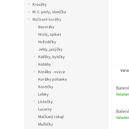
n
Kroužky
e
M. C. perly, sluníčka
l
Mačkané korálky
Bavoráky
Hroty, spikes
Hvězdičky
Jehly, jazýčky
Kalíšky, kytičky
Koblihy
Varia
Korálky - ovoce
Korálky pohanka
Kostičky
Balení
Sklad
Lebky
Lístečky
Lucerny
Balení
Mačkaný rokajl
Sklad
Mušličky