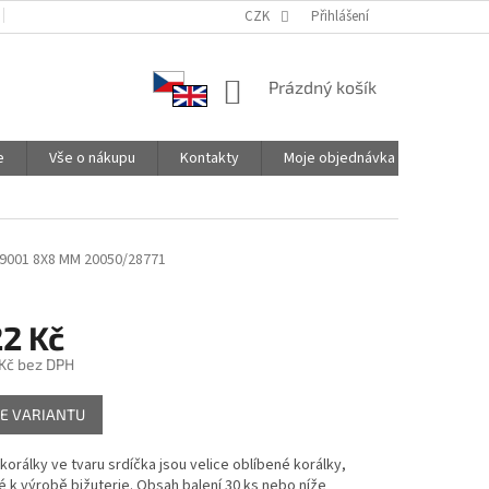
PODMÍNKY OCHRANY OSOBNÍCH ÚDAJŮ
CZK
SPOLUPRACUJEME
Přihlášení
NÁKUPNÍ
Prázdný košík
KOŠÍK
e
Vše o nákupu
Kontakty
Moje objednávka
9001 8X8 MM 20050/28771
22 Kč
Kč
bez DPH
E VARIANTU
orálky ve tvaru srdíčka jsou velice oblíbené korálky,
 k výrobě bižuterie. Obsah balení 30 ks nebo níže