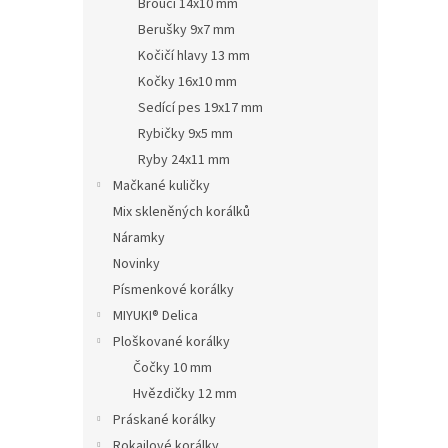
Brouci 14x10 mm
Berušky 9x7 mm
Kočičí hlavy 13 mm
Kočky 16x10 mm
Sedící pes 19x17 mm
Rybičky 9x5 mm
Ryby 24x11 mm
Mačkané kuličky
Mix skleněných korálků
Náramky
Novinky
Písmenkové korálky
MIYUKI® Delica
Ploškované korálky
Čočky 10 mm
Hvězdičky 12 mm
Práskané korálky
Rokajlové korálky