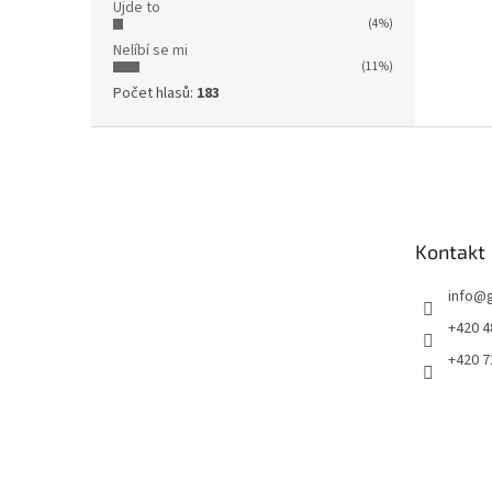
Ujde to
(4%)
Nelíbí se mi
(11%)
Počet hlasů:
183
Z
á
p
a
t
Kontakt
í
info
@
+420 4
+420 7