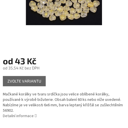
od
43 Kč
od
35,54 Kč
bez DPH
Měrná
ZVOLTE VARIANTU
cena:
Mačkané korálky ve tvaru srdíčka jsou velice oblíbené korálky,
používané k výrobě bižuterie. Obsah balení 60 ks nebo níže uvedené.
Nabízíme je ve velikosti 6x6 mm, barva leptaný křišťál se zušlechtěním
56902.
Detailní informace