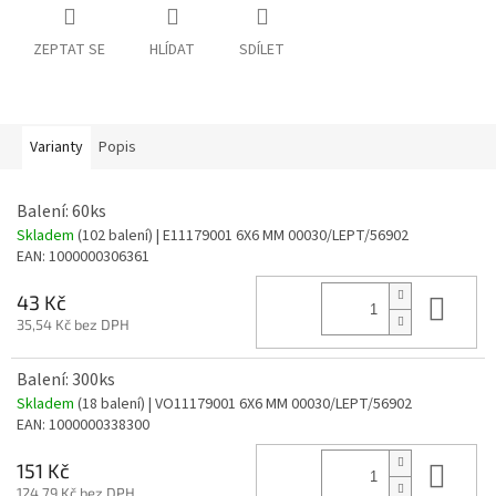
ZEPTAT SE
HLÍDAT
SDÍLET
Varianty
Popis
Balení: 60ks
Skladem
(102 balení)
| E11179001 6X6 MM 00030/LEPT/56902
EAN:
1000000306361
Do 
43 Kč
35,54 Kč bez DPH
Balení: 300ks
Skladem
(18 balení)
| VO11179001 6X6 MM 00030/LEPT/56902
EAN:
1000000338300
Do 
151 Kč
124,79 Kč bez DPH