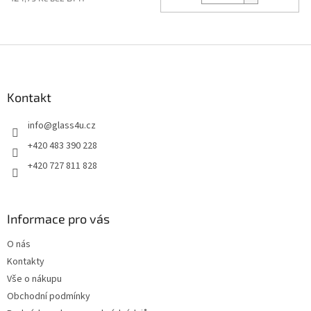
Z
á
p
a
Kontakt
t
info
@
glass4u.cz
í
+420 483 390 228
+420 727 811 828
Informace pro vás
O nás
Kontakty
Vše o nákupu
Obchodní podmínky