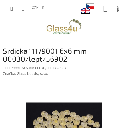
Přejít
NÁKUP
na
CZK
obsah
KOŠÍK
Srdíčka 11179001 6x6 mm
00030/lept/56902
E11179001 6X6 MM 00030/LEPT/56902
Značka:
Glass beads, s.r.o.