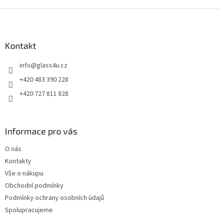
Z
á
p
a
Kontakt
t
info
@
glass4u.cz
í
+420 483 390 228
+420 727 811 828
Informace pro vás
O nás
Kontakty
Vše o nákupu
Obchodní podmínky
Podmínky ochrany osobních údajů
Spolupracujeme