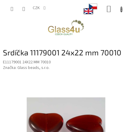
Přejít
NÁKUP
na
CZK
obsah
KOŠÍK
Srdíčka 11179001 24x22 mm 70010
E11179001 24X22 MM 70010
Značka:
Glass beads, s.r.o.