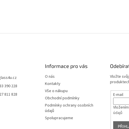
Informace pro vás
Odebíra
O nás
Vložte svů
glass4u.cz
produktech
Kontakty
83 390 228
Vše o nákupu
27 811 828
E-mail
Obchodní podmínky
Podmínky ochrany osobních
Vložením
údajů
údajů
Spolupracujeme
PŘIHL