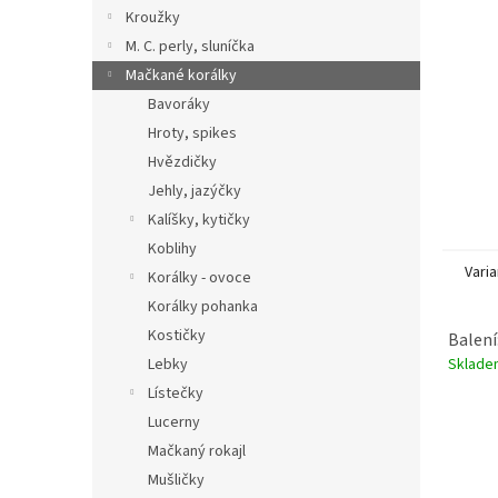
n
Kroužky
e
M. C. perly, sluníčka
l
Mačkané korálky
Bavoráky
Hroty, spikes
Hvězdičky
Jehly, jazýčky
Kalíšky, kytičky
Koblihy
Varia
Korálky - ovoce
Korálky pohanka
Kostičky
Balení
Sklad
Lebky
Lístečky
Lucerny
Mačkaný rokajl
Mušličky