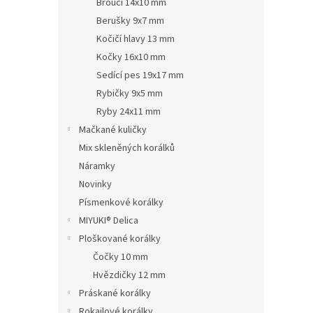
Brouci 14x10 mm
Berušky 9x7 mm
Kočičí hlavy 13 mm
Kočky 16x10 mm
Sedící pes 19x17 mm
Rybičky 9x5 mm
Ryby 24x11 mm
Mačkané kuličky
Mix skleněných korálků
Náramky
Novinky
Písmenkové korálky
MIYUKI® Delica
Ploškované korálky
Čočky 10 mm
Hvězdičky 12 mm
Práskané korálky
Rokajlové korálky