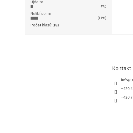
Ujde to
(4%)
Nelíbí se mi
(11%)
Počet hlasů:
183
Z
á
p
a
t
Kontakt
í
info
@
+420 4
+420 7