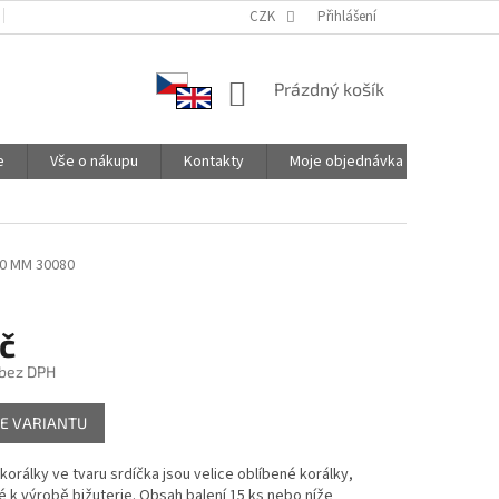
PODMÍNKY OCHRANY OSOBNÍCH ÚDAJŮ
CZK
SPOLUPRACUJEME
Přihlášení
NÁKUPNÍ
Prázdný košík
KOŠÍK
e
Vše o nákupu
Kontakty
Moje objednávka
0 MM 30080
č
 bez DPH
E VARIANTU
orálky ve tvaru srdíčka jsou velice oblíbené korálky,
 k výrobě bižuterie. Obsah balení 15 ks nebo níže