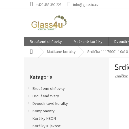
Přejít
+420 483 390 228
info@glass4u.cz
na
obsah
Broušené ohňovky
Mačkané korálky
Dvoudír
Domů
Mačkané korálky
Srdíčka 11179001 10x10
P
Srd
o
Přeskočit
s
Značka:
Kategorie
kategorie
t
r
Broušené ohňovky
a
Broušené tvary
n
Dvoudírkové korálky
n
í
Komponenty
p
Korálky NEON
a
Korálky II. jakost