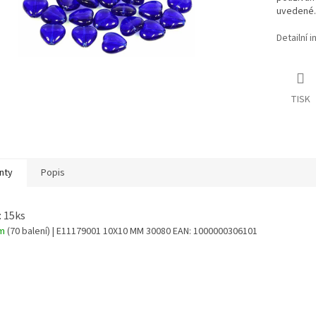
uvedené. 
Detailní 
TISK
nty
Popis
: 15ks
em
(70 balení)
| E11179001 10X10 MM 30080
EAN:
1000000306101