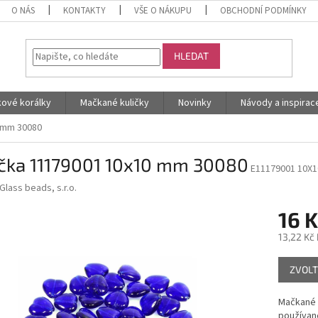
O NÁS
KONTAKTY
VŠE O NÁKUPU
OBCHODNÍ PODMÍNKY
HLEDAT
kové korálky
Mačkané kuličky
Novinky
Návody a inspirac
 mm 30080
íčka 11179001 10x10 mm 30080
E11179001 10X1
Glass beads, s.r.o.
16 K
13,22 Kč
Měrná
ZVOLT
cena:
Mačkané k
používané