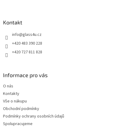
Z
á
p
a
Kontakt
t
info
@
glass4u.cz
í
+420 483 390 228
+420 727 811 828
Informace pro vás
O nás
Kontakty
Vše o nákupu
Obchodní podmínky
Podmínky ochrany osobních údajů
Spolupracujeme