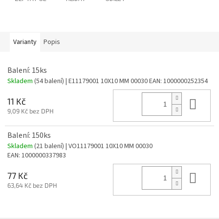
Varianty
Popis
Balení: 15ks
Skladem
(54 balení)
| E11179001 10X10 MM 00030
EAN:
1000000252354
Do 
11 Kč
9,09 Kč bez DPH
Balení: 150ks
Skladem
(21 balení)
| VO11179001 10X10 MM 00030
EAN:
1000000337983
Do 
77 Kč
63,64 Kč bez DPH