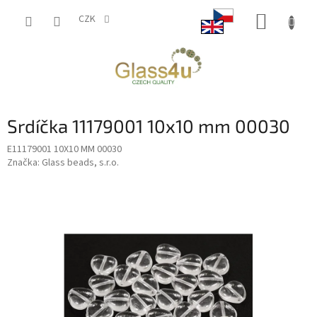
Přejít
NÁKUP
na
CZK
obsah
KOŠÍK
Srdíčka 11179001 10x10 mm 00030
E11179001 10X10 MM 00030
Značka:
Glass beads, s.r.o.