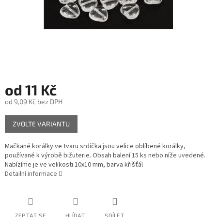
od
11 Kč
od
9,09 Kč
bez DPH
Měrná
ZVOLTE VARIANTU
cena:
Mačkané korálky ve tvaru srdíčka jsou velice oblíbené korálky,
používané k výrobě bižuterie. Obsah balení 15 ks nebo níže uvedené.
Nabízíme je ve velikosti 10x10 mm, barva křišťál
Detailní informace
ZEPTAT SE
HLÍDAT
SDÍLET