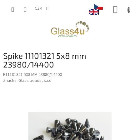
Přejít
NÁKUP
na
CZK
obsah
KOŠÍK
Spike 11101321 5x8 mm
23980/14400
E11101321 5X8 MM 23980/14400
Značka:
Glass beads, s.r.o.