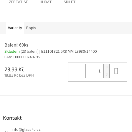
ZEPTAT SE
HLÍDAT
SDÍLET
Varianty
Popis
Balení: 60ks
Skladem
(23 balení)
| E11101321 5X8 MM 23980/14400
EAN:
1000000240795
Do 
23,99 Kč
19,83 Kč bez DPH
Z
á
p
a
Kontakt
t
info
@
glass4u.cz
í