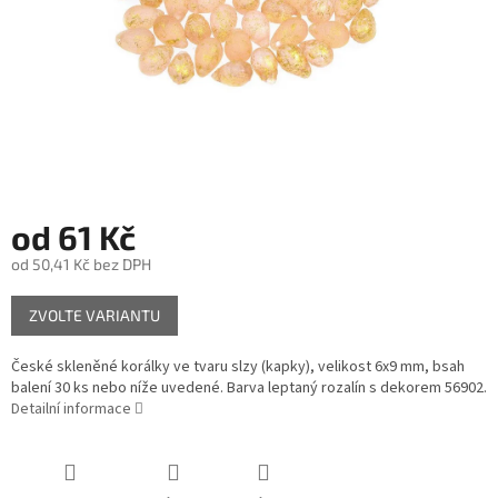
od
61 Kč
od
50,41 Kč
bez DPH
Měrná
ZVOLTE VARIANTU
cena:
České skleněné korálky ve tvaru slzy (kapky), velikost 6x9 mm, bsah
balení 30 ks nebo níže uvedené. Barva leptaný rozalín s dekorem 56902.
Detailní informace