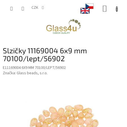
Přejít
NÁKUP
na
CZK
obsah
KOŠÍK
Slzičky 11169004 6x9 mm
70100/lept/56902
E11169004 6X9 MM 70100/LEPT/56902
Značka:
Glass beads, s.r.o.