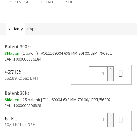
ZEPTAT SE
HLÍDAT
SDÍLET
Varianty
Popis
Balení: 300ks
Skladem
(2 balení)
| VO11169004 6X9 MM 70100/LEPT/56902
EAN:
1000000336184
Do 
427 Kč
352,89 Kč bez DPH
Balení: 30ks
Skladem
(25 balení)
| E11169004 6X9 MM 70100/LEPT/56902
EAN:
1000000306828
Do 
61 Kč
50,41 Kč bez DPH