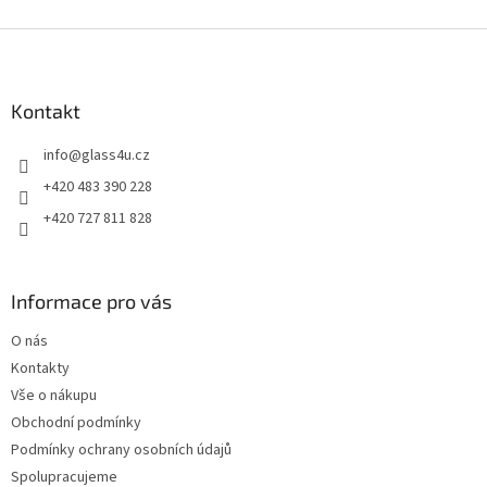
Z
á
p
a
Kontakt
t
info
@
glass4u.cz
í
+420 483 390 228
+420 727 811 828
Informace pro vás
O nás
Kontakty
Vše o nákupu
Obchodní podmínky
Podmínky ochrany osobních údajů
Spolupracujeme