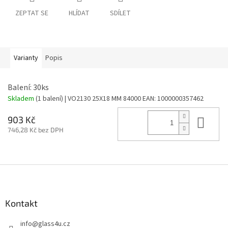
ZEPTAT SE
HLÍDAT
SDÍLET
Varianty
Popis
Balení: 30ks
Skladem
(1 balení)
| VO2130 25X18 MM 84000
EAN:
1000000357462
Do 
903 Kč
746,28 Kč bez DPH
Z
á
p
a
Kontakt
t
info
@
glass4u.cz
í