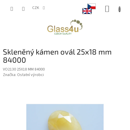
Přejít
NÁKUP
na
CZK
obsah
KOŠÍK
Skleněný kámen ovál 25x18 mm
84000
VO2130 25X18 MM 84000
Značka:
Ostatní výrobci