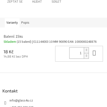
ZEPTAT SE
HLÍDAT
SDÍLET
Varianty
Popis
Balení: 15ks
Skladem
(15 balení)
| E11144003 10 MM 90090
EAN:
1000000248876
Do 
18 Kč
14,88 Kč bez DPH
Z
á
p
a
Kontakt
t
info
@
glass4u.cz
í