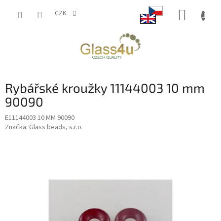
Přejít
NÁKUP
na
CZK
obsah
KOŠÍK
Rybářské kroužky 11144003 10 mm
90090
E11144003 10 MM 90090
Značka:
Glass beads, s.r.o.