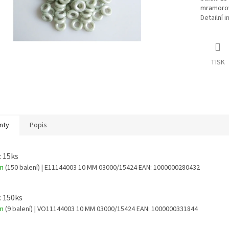
mramorov
Detailní 
TISK
nty
Popis
: 15ks
em
(150 balení)
| E11144003 10 MM 03000/15424
EAN:
1000000280432
: 150ks
em
(9 balení)
| VO11144003 10 MM 03000/15424
EAN:
1000000331844