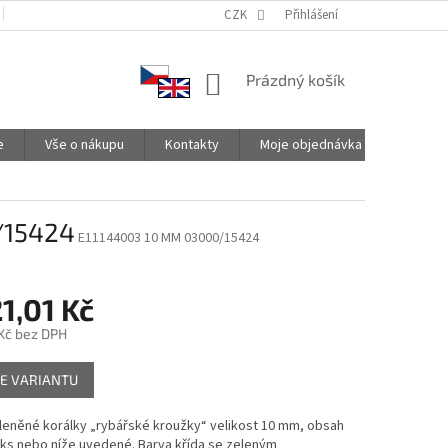
PODMÍNKY OCHRANY OSOBNÍCH ÚDAJŮ
CZK
SPOLUPRACUJEME
Přihlášení
NÁKUPNÍ
Prázdný košík
KOŠÍK
e
Vše o nákupu
Kontakty
Moje objednávka
/15424
E11144003 10 MM 03000/15424
1,01 Kč
Kč
bez DPH
E VARIANTU
leněné korálky „rybářské kroužky“ velikost 10 mm, obsah
 ks nebo níže uvedené. Barva křída se zeleným