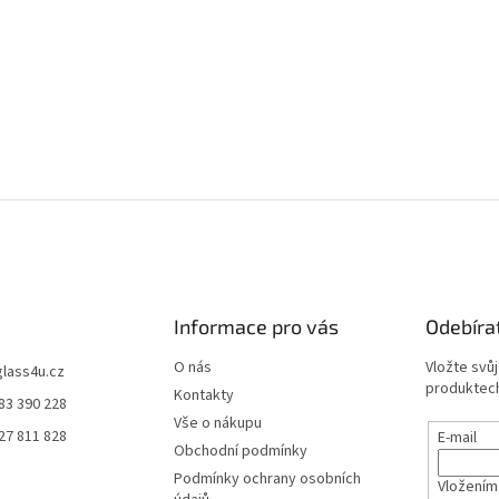
Informace pro vás
Odebíra
O nás
Vložte svů
glass4u.cz
produktech
Kontakty
83 390 228
Vše o nákupu
27 811 828
E-mail
Obchodní podmínky
Podmínky ochrany osobních
Vložením