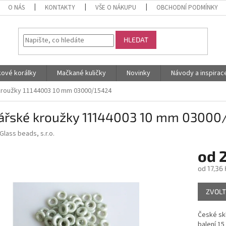
O NÁS
KONTAKTY
VŠE O NÁKUPU
OBCHODNÍ PODMÍNKY
HLEDAT
kové korálky
Mačkané kuličky
Novinky
Návody a inspirac
kroužky 11144003 10 mm 03000/15424
ářské kroužky 11144003 10 mm 03000
Glass beads, s.r.o.
od
2
od
17,36 
Měrná
ZVOLT
cena:
České sk
balení 15