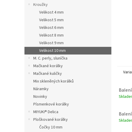
n
Kroužky
e
Velikost 4 mm
l
Velikost 5 mm
Velikost 6 mm
Velikost 8 mm
Velikost 9 mm
Velikost 10 mm
M. C. perly, sluníčka
Mačkané korálky
Varia
Mačkané kuličky
Mix skleněných korálků
Náramky
Balení
Sklad
Novinky
Písmenkové korálky
MIYUKI® Delica
Balení
Ploškované korálky
Sklad
Čočky 10 mm