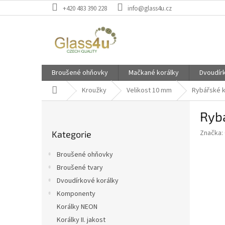
Přejít
+420 483 390 228
info@glass4u.cz
na
obsah
Broušené ohňovky
Mačkané korálky
Dvoudír
Domů
Kroužky
Velikost 10 mm
Rybářské 
P
Ryb
o
Přeskočit
s
Značka:
Kategorie
kategorie
t
r
Broušené ohňovky
a
Broušené tvary
n
Dvoudírkové korálky
n
í
Komponenty
p
Korálky NEON
a
Korálky II. jakost