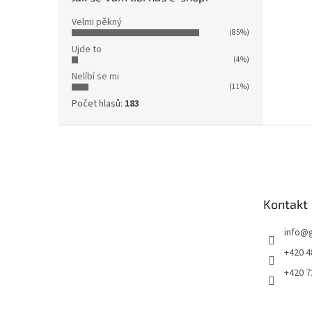
Velmi pěkný
(85%)
Ujde to
(4%)
Nelíbí se mi
(11%)
Počet hlasů:
183
Z
á
p
a
t
Kontakt
í
info
@
+420 4
+420 7