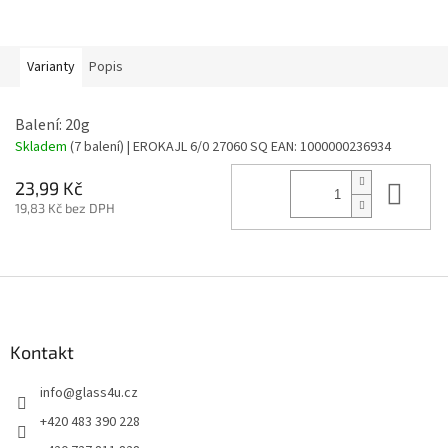
Varianty
Popis
Balení: 20g
Skladem
(7 balení)
| EROKAJL 6/0 27060 SQ
EAN:
1000000236934
Do 
23,99 Kč
19,83 Kč bez DPH
Z
á
p
a
Kontakt
t
info
@
glass4u.cz
í
+420 483 390 228