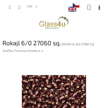
Přejít
NÁKUP
na
CZK
obsah
KOŠÍK
Rokajl 6/0 27060 sq.
EROKAJL 6/0 27060 SQ
Značka:
Preciosa Ornela a. s.