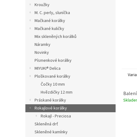
n
Kroužky
e
M. C. perly, sluníčka
l
Mačkané korálky
Mačkané kuličky
Mix skleněných korálků
Náramky
Novinky
Písmenkové korálky
MIYUKI® Delica
Varia
Ploškované korálky
Čočky 10 mm
Hvězdičky 12 mm
Balení
Sklad
Práskané korálky
Rokajlové korálky
Rokajl - Preciosa
Skleněná drť
Skleněné kamínky