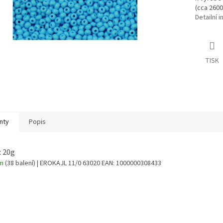
(cca 2600
Detailní 
TISK
nty
Popis
: 20g
em
(38 balení)
| EROKAJL 11/0 63020
EAN:
1000000308433