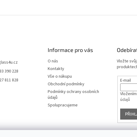
Informace pro vás
Odebíra
O nás
Vložte svů
glass4u.cz
produktech
Kontakty
83 390 228
Vše o nákupu
27 811 828
E-mail
Obchodní podmínky
Podmínky ochrany osobních
Vložením
údajů
údajů
Spolupracujeme
PŘIHL