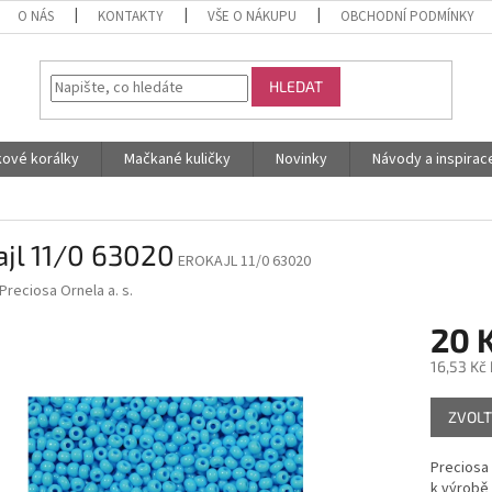
O NÁS
KONTAKTY
VŠE O NÁKUPU
OBCHODNÍ PODMÍNKY
HLEDAT
kové korálky
Mačkané kuličky
Novinky
Návody a inspirac
jl 11/0 63020
EROKAJL 11/0 63020
Preciosa Ornela a. s.
20 
16,53 Kč
Měrná
ZVOLT
cena:
Preciosa
k výrobě 