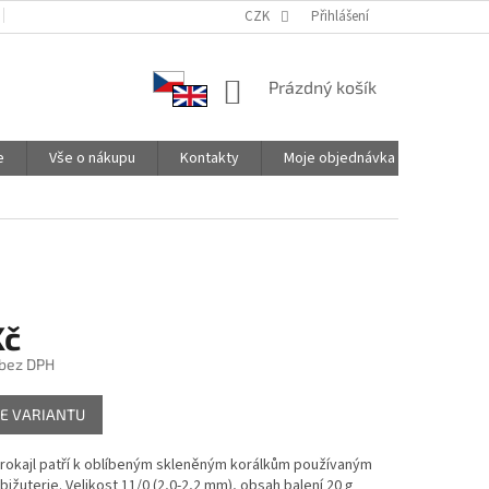
PODMÍNKY OCHRANY OSOBNÍCH ÚDAJŮ
CZK
SPOLUPRACUJEME
Přihlášení
NÁKUPNÍ
Prázdný košík
KOŠÍK
e
Vše o nákupu
Kontakty
Moje objednávka
Kč
 bez DPH
E VARIANTU
 rokajl patří k oblíbeným skleněným korálkům používaným
bižuterie. Velikost 11/0 (2,0-2,2 mm), obsah balení 20 g