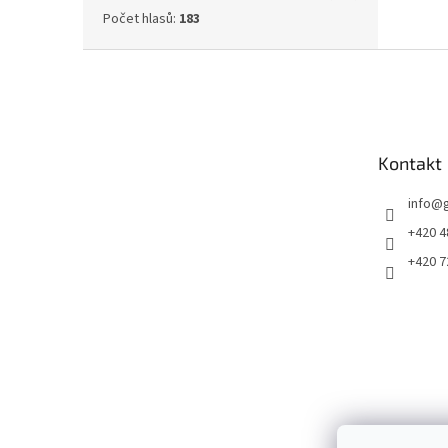
Počet hlasů:
183
Z
á
p
a
t
Kontakt
í
info
@
+420 4
+420 7