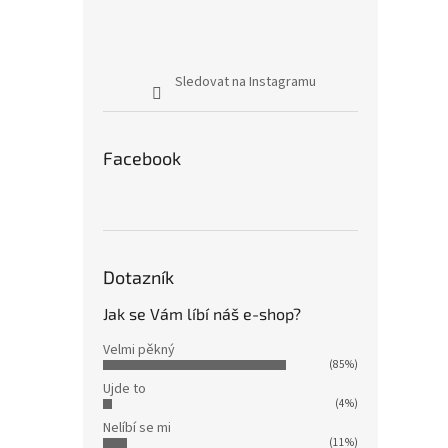
Sledovat na Instagramu
Facebook
Dotazník
Jak se Vám líbí náš e-shop?
Velmi pěkný
(85%)
Ujde to
(4%)
Nelíbí se mi
(11%)