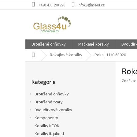
Přejít
+420 483 390 228
info@glass4u.cz
na
obsah
Broušené ohňovky
Mačkané korálky
Dvoudír
Domů
Rokajlové korálky
Rokajl 11/0 63020
P
Roka
o
Přeskočit
s
Značka:
Kategorie
kategorie
t
r
Broušené ohňovky
a
Broušené tvary
n
Dvoudírkové korálky
n
í
Komponenty
p
Korálky NEON
a
Korálky II. jakost