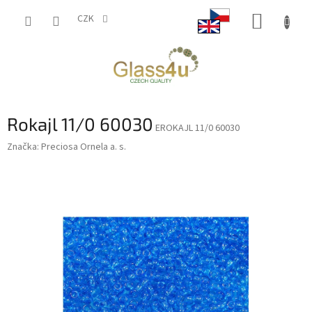
Přejít
NÁKUP
na
CZK
obsah
KOŠÍK
Rokajl 11/0 60030
EROKAJL 11/0 60030
Značka:
Preciosa Ornela a. s.