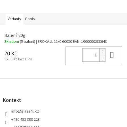
Varianty
Popis
Balení: 20g
Skladem
(5 balení)
| EROKAJL 11/0 60030
EAN:
1000000288643
Do 
20 Kč
16,53 Kč bez DPH
Z
á
p
a
Kontakt
t
info
@
glass4u.cz
í
+420 483 390 228