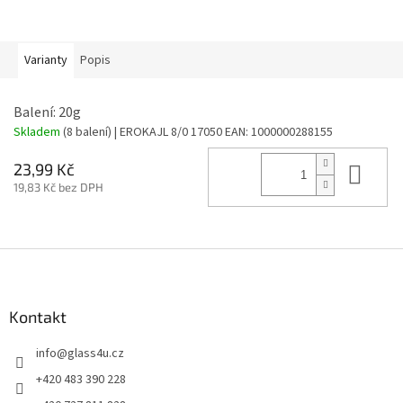
Varianty
Popis
Balení: 20g
Skladem
(8 balení)
| EROKAJL 8/0 17050
EAN:
1000000288155
Do 
23,99 Kč
19,83 Kč bez DPH
Z
á
p
a
Kontakt
t
info
@
glass4u.cz
í
+420 483 390 228