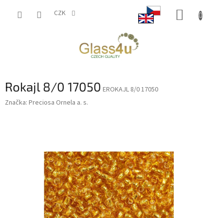
Přejít
NÁKUP
na
CZK
obsah
KOŠÍK
Rokajl 8/0 17050
EROKAJL 8/0 17050
Značka:
Preciosa Ornela a. s.