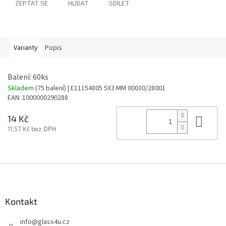
ZEPTAT SE
HLÍDAT
SDÍLET
Varianty
Popis
Balení: 60ks
Skladem
(75 balení)
| E11154805 5X3 MM 00030/28001
EAN:
1000000290288
Do 
14 Kč
11,57 Kč bez DPH
Z
á
p
a
Kontakt
t
info
@
glass4u.cz
í