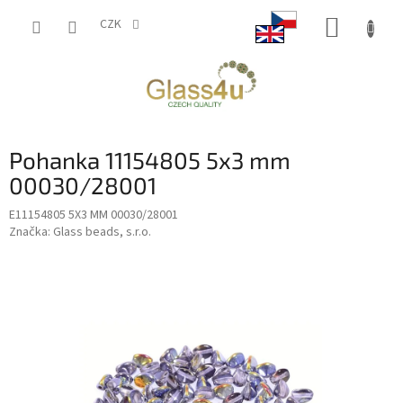
Přejít
NÁKUP
na
CZK
obsah
KOŠÍK
Pohanka 11154805 5x3 mm
00030/28001
E11154805 5X3 MM 00030/28001
Značka:
Glass beads, s.r.o.