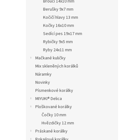
Brouci 14x10 mm
Berušky 9x7 mm
Kočičí hlavy 13 mm
Kočky 16x10 mm
Sedící pes 19x17 mm
Rybičky 9x5 mm
Ryby 24x11 mm
Mačkané kuličky
Mix skleněných korálků
Náramky
Novinky
Písmenkové korálky
MIYUKI® Delica
Ploškované korálky
Čočky 10 mm
Hvězdičky 12 mm
Práskané korálky
Rokajlové korálky