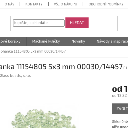
O NÁS
KONTAKTY
VŠE O NÁKUPU
OBCHODNÍ PODMÍNKY
HLEDAT
kové korálky
Mačkané kuličky
Novinky
Návody a inspirac
Pohanka 11154805 5x3 mm 00030/14457
anka 11154805 5x3 mm 00030/14457
E1
Glass beads, s.r.o.
od
1
od
13,22
Měrná
ZVOLT
cena:
Skleněné 
níže uved