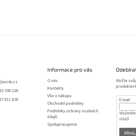
Informace pro vás
Odebíra
O nás
Vložte svů
glass4u.cz
produktech
Kontakty
83 390 228
Vše o nákupu
27 811 828
E-mail
Obchodní podmínky
Podmínky ochrany osobních
Vložením
údajů
údajů
Spolupracujeme
PŘIHL