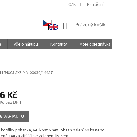
PODMÍNKY OCHRANY OSOBNÍCH ÚDAJŮ
CZK
SPOLUPRACUJEME
Přihlášení
NÁKUPNÍ
Prázdný košík
KOŠÍK
e
Vše o nákupu
Kontakty
Moje objednávka
1154805 5X3 MM 00030/14457
6 Kč
 Kč
bez DPH
E VARIANTU
korálky pohanka, velikost 6 mm, obsah balení 60 ks nebo
ené. Barva křišťál se zeleným listrem