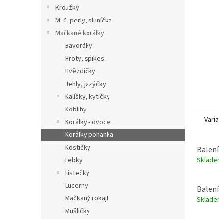
n
Kroužky
e
M. C. perly, sluníčka
l
Mačkané korálky
Bavoráky
Hroty, spikes
Hvězdičky
Jehly, jazýčky
Kalíšky, kytičky
Koblihy
Varia
Korálky - ovoce
Korálky pohanka
Kostičky
Balení
Sklad
Lebky
Lístečky
Lucerny
Balení
Mačkaný rokajl
Sklad
Mušličky