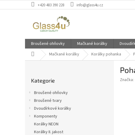
Přejít
+420 483 390 228
info@glass4u.cz
na
obsah
Broušené ohňovky
Mačkané korálky
Dvoudír
Domů
Mačkané korálky
Korálky pohanka
P
Poh
o
Přeskočit
s
Značka:
Kategorie
kategorie
t
r
Broušené ohňovky
a
Broušené tvary
n
Dvoudírkové korálky
n
í
Komponenty
p
Korálky NEON
a
Korálky II. jakost