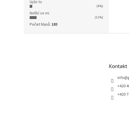
Ujde to
(4%)
Nelíbí se mi
(11%)
Počet hlasů:
183
Z
á
p
a
t
Kontakt
í
info
@
+420 4
+420 7