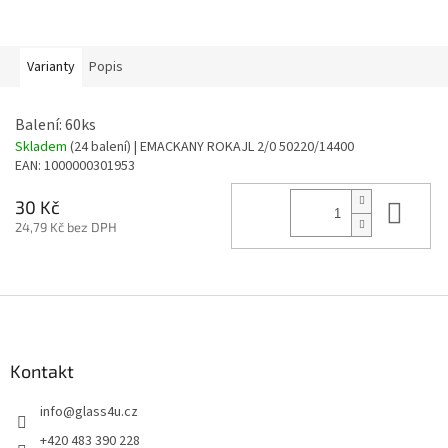
Varianty
Popis
Balení: 60ks
Skladem
(24 balení)
| EMACKANY ROKAJL 2/0 50220/14400
EAN:
1000000301953
Do 
30 Kč
24,79 Kč bez DPH
Z
á
p
a
Kontakt
t
info
@
glass4u.cz
í
+420 483 390 228