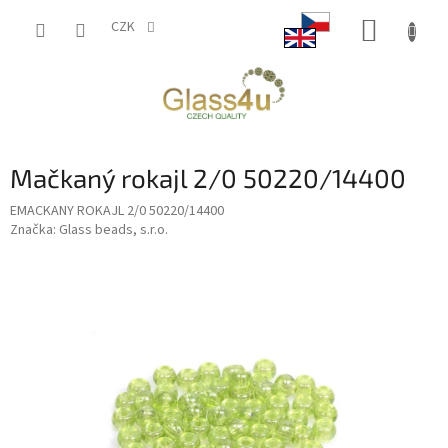
Přejít
NÁKUP
na
CZK
obsah
KOŠÍK
Mačkaný rokajl 2/0 50220/14400
EMACKANY ROKAJL 2/0 50220/14400
Značka:
Glass beads, s.r.o.