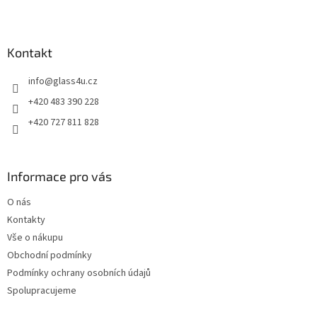
Z
á
p
a
Kontakt
t
info
@
glass4u.cz
í
+420 483 390 228
+420 727 811 828
Informace pro vás
O nás
Kontakty
Vše o nákupu
Obchodní podmínky
Podmínky ochrany osobních údajů
Spolupracujeme