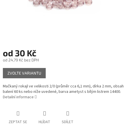
od
30 Kč
od
24,79 Kč
bez DPH
Měrná
ZVOLTE VARIANTU
cena:
Mačkaný rokajl ve velikosti 2/0 (průměr cca 6,1 mm), dírka 2 mm, obsah
balení 60 ks nebo níže uvedené, barva ametyst s bílým listrem 14400.
Detailní informace
ZEPTAT SE
HLÍDAT
SDÍLET