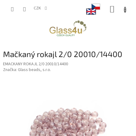
Přejít
NÁKUP
na
CZK
obsah
KOŠÍK
Mačkaný rokajl 2/0 20010/14400
EMACKANY ROKAJL 2/0 20010/14400
Značka:
Glass beads, s.r.o.