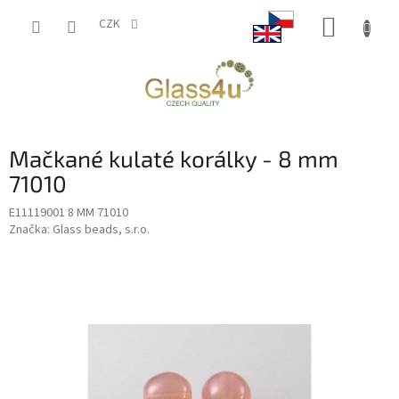
Přejít
NÁKUP
na
CZK
obsah
KOŠÍK
Mačkané kulaté korálky - 8 mm
71010
E11119001 8 MM 71010
Značka:
Glass beads, s.r.o.