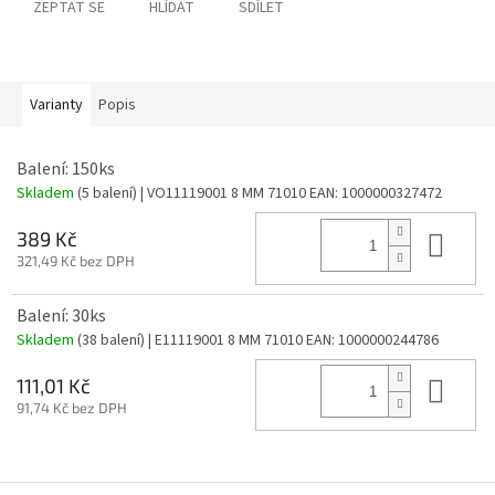
ZEPTAT SE
HLÍDAT
SDÍLET
Varianty
Popis
Balení: 150ks
Skladem
(5 balení)
| VO11119001 8 MM 71010
EAN:
1000000327472
Do 
389 Kč
321,49 Kč bez DPH
Balení: 30ks
Skladem
(38 balení)
| E11119001 8 MM 71010
EAN:
1000000244786
Do 
111,01 Kč
91,74 Kč bez DPH
Z