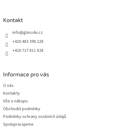
á
p
a
Kontakt
t
info
@
glass4u.cz
í
+420 483 390 228
+420 727 811 828
Informace pro vás
O nás
Kontakty
Vše o nákupu
Obchodní podmínky
Podmínky ochrany osobních údajů
Spolupracujeme