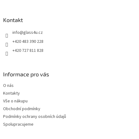
á
p
a
Kontakt
t
info
@
glass4u.cz
í
+420 483 390 228
+420 727 811 828
Informace pro vás
O nás
Kontakty
Vše o nákupu
Obchodní podmínky
Podmínky ochrany osobních údajů
Spolupracujeme