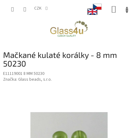
Přejít
NÁKUP
na
CZK
obsah
KOŠÍK
Mačkané kulaté korálky - 8 mm
50230
E11119001 8 MM 50230
Značka:
Glass beads, s.r.o.