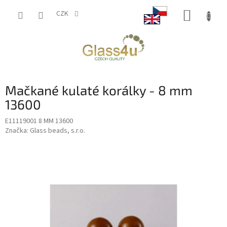
Přejít
NÁKUP
na
CZK
obsah
KOŠÍK
Mačkané kulaté korálky - 8 mm
13600
E11119001 8 MM 13600
Značka:
Glass beads, s.r.o.