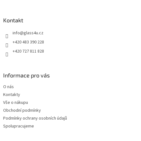
á
p
a
Kontakt
t
info
@
glass4u.cz
í
+420 483 390 228
+420 727 811 828
Informace pro vás
O nás
Kontakty
Vše o nákupu
Obchodní podmínky
Podmínky ochrany osobních údajů
Spolupracujeme