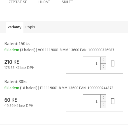
ZEPTAT SE
HLÍDAT
SDÍLET
Varianty
Popis
Balení: 150ks
Skladem
(3 balení)
| VO11119001 8 MM 13600
EAN:
1000000326987
Do 
210 Kč
173,55 Kč bez DPH
Balení: 30ks
Skladem
(18 balení)
| E11119001 8 MM 13600
EAN:
1000000244373
Do 
60 Kč
49,59 Kč bez DPH
Z