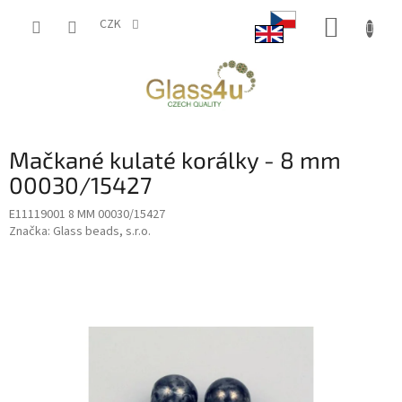
Přejít
NÁKUP
na
CZK
obsah
KOŠÍK
Mačkané kulaté korálky - 8 mm
00030/15427
E11119001 8 MM 00030/15427
Značka:
Glass beads, s.r.o.