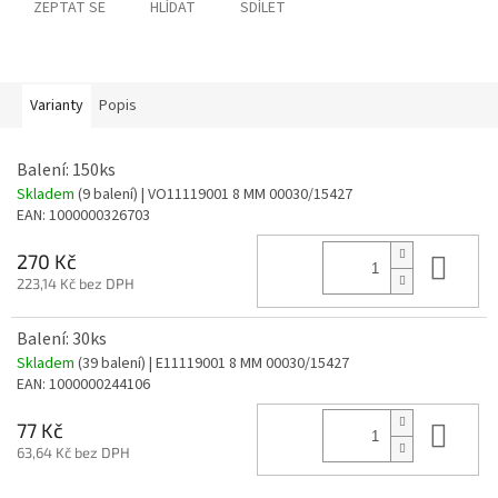
ZEPTAT SE
HLÍDAT
SDÍLET
Varianty
Popis
Balení: 150ks
Skladem
(9 balení)
| VO11119001 8 MM 00030/15427
EAN:
1000000326703
Do 
270 Kč
223,14 Kč bez DPH
Balení: 30ks
Skladem
(39 balení)
| E11119001 8 MM 00030/15427
EAN:
1000000244106
Do 
77 Kč
63,64 Kč bez DPH