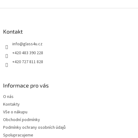
Z
á
p
a
Kontakt
t
info
@
glass4u.cz
í
+420 483 390 228
+420 727 811 828
Informace pro vás
O nás
Kontakty
Vše o nákupu
Obchodní podmínky
Podmínky ochrany osobních údajů
Spolupracujeme