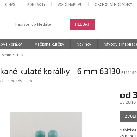
O NÁS
KONTAKTY
VŠE O NÁKUPU
OBCHODNÍ PODMÍNKY
HLEDAT
kové korálky
Mačkané kuličky
Novinky
Návody a inspirac
- 6 mm 63130
kané kulaté korálky - 6 mm 63130
E111190
Glass beads, s.r.o.
od
od
28,10
Měrná
ZVOLT
cena:
Nabízíme 
ks nebo n