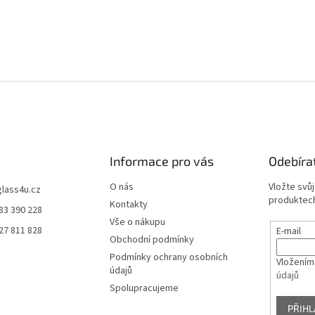
Informace pro vás
Odebíra
O nás
Vložte svů
glass4u.cz
produktech
Kontakty
83 390 228
Vše o nákupu
27 811 828
E-mail
Obchodní podmínky
Podmínky ochrany osobních
Vložením
údajů
údajů
Spolupracujeme
PŘIHL