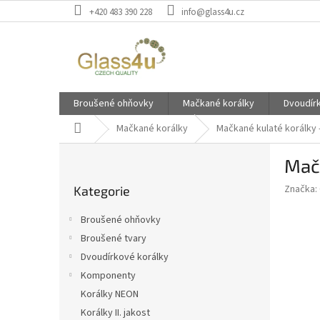
Přejít
+420 483 390 228
info@glass4u.cz
na
obsah
Broušené ohňovky
Mačkané korálky
Dvoudír
Domů
Mačkané korálky
Mačkané kulaté korálky 
P
Mač
o
Přeskočit
s
Značka:
Kategorie
kategorie
t
r
Broušené ohňovky
a
Broušené tvary
n
Dvoudírkové korálky
n
í
Komponenty
p
Korálky NEON
a
Korálky II. jakost