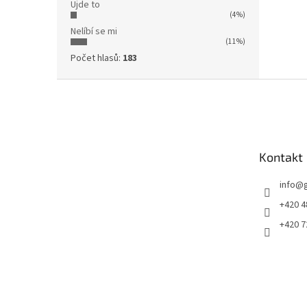
Ujde to
(4%)
Nelíbí se mi
(11%)
Počet hlasů:
183
Z
á
p
a
t
Kontakt
í
info
@
+420 4
+420 7