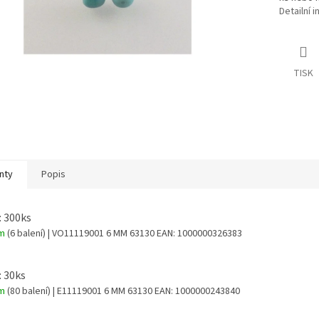
Detailní 
TISK
nty
Popis
: 300ks
em
(6 balení)
| VO11119001 6 MM 63130
EAN:
1000000326383
: 30ks
em
(80 balení)
| E11119001 6 MM 63130
EAN:
1000000243840