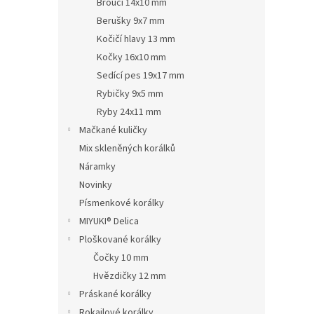
Brouci 14x10 mm
Berušky 9x7 mm
Kočičí hlavy 13 mm
Kočky 16x10 mm
Sedící pes 19x17 mm
Rybičky 9x5 mm
Ryby 24x11 mm
Mačkané kuličky
Mix skleněných korálků
Náramky
Novinky
Písmenkové korálky
MIYUKI® Delica
Ploškované korálky
Čočky 10 mm
Hvězdičky 12 mm
Práskané korálky
Rokajlové korálky