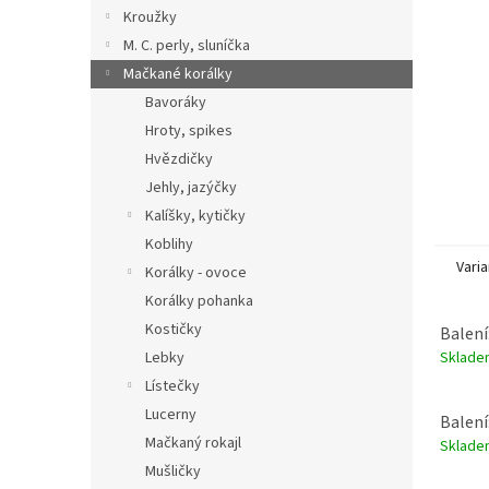
n
Kroužky
e
M. C. perly, sluníčka
l
Mačkané korálky
Bavoráky
Hroty, spikes
Hvězdičky
Jehly, jazýčky
Kalíšky, kytičky
Koblihy
Varia
Korálky - ovoce
Korálky pohanka
Kostičky
Balení
Sklad
Lebky
Lístečky
Lucerny
Balení
Mačkaný rokajl
Sklad
Mušličky