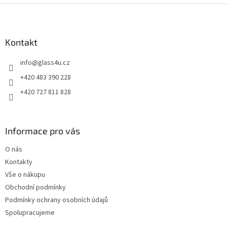
Z
á
p
a
Kontakt
t
info
@
glass4u.cz
í
+420 483 390 228
+420 727 811 828
Informace pro vás
O nás
Kontakty
Vše o nákupu
Obchodní podmínky
Podmínky ochrany osobních údajů
Spolupracujeme