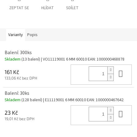
ZEPTAT SE
HLÍDAT
SDÍLET
Varianty
Popis
Balení: 300ks
Skladem
(13 balení)
| VO11119001 6 MM 60010
EAN:
1000000468878
Do 
161 Kč
133,06 Kč bez DPH
Balení: 30ks
Skladem
(128 balení)
| E11119001 6 MM 60010
EAN:
1000000467642
Do 
23 Kč
19,01 Kč bez DPH