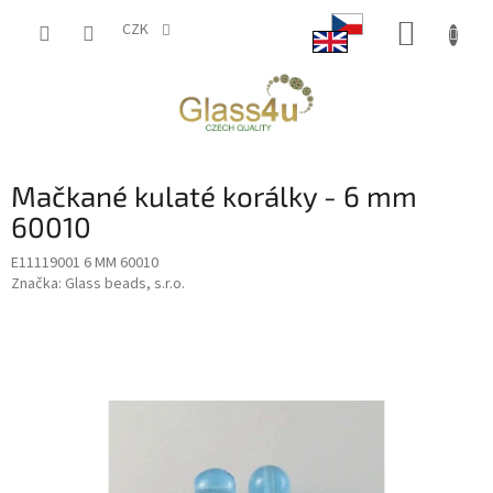
Přejít
NÁKUP
na
CZK
obsah
KOŠÍK
Mačkané kulaté korálky - 6 mm
60010
E11119001 6 MM 60010
Značka:
Glass beads, s.r.o.