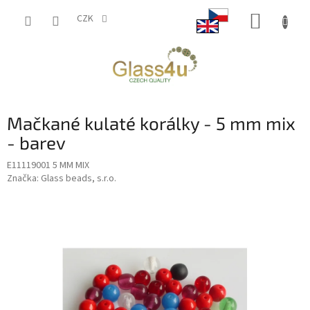
Přejít
NÁKUP
na
CZK
obsah
KOŠÍK
Mačkané kulaté korálky - 5 mm mix
- barev
E11119001 5 MM MIX
Značka:
Glass beads, s.r.o.