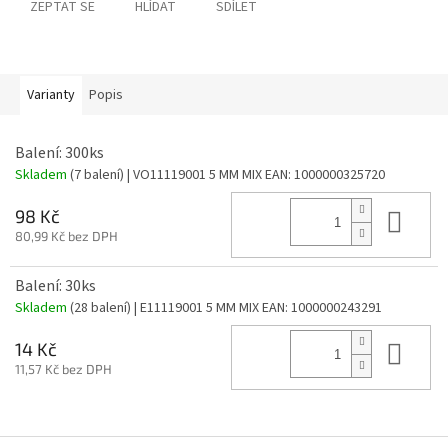
ZEPTAT SE
HLÍDAT
SDÍLET
Varianty
Popis
Balení: 300ks
Skladem
(7 balení)
| VO11119001 5 MM MIX
EAN:
1000000325720
Do 
98 Kč
80,99 Kč bez DPH
Balení: 30ks
Skladem
(28 balení)
| E11119001 5 MM MIX
EAN:
1000000243291
Do 
14 Kč
11,57 Kč bez DPH
Z