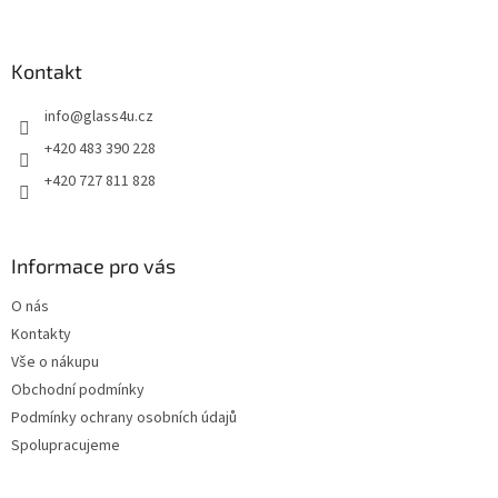
á
p
a
Kontakt
t
info
@
glass4u.cz
í
+420 483 390 228
+420 727 811 828
Informace pro vás
O nás
Kontakty
Vše o nákupu
Obchodní podmínky
Podmínky ochrany osobních údajů
Spolupracujeme