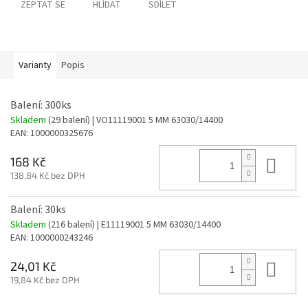
ZEPTAT SE
HLÍDAT
SDÍLET
Varianty
Popis
Balení: 300ks
Skladem
(29 balení)
| VO11119001 5 MM 63030/14400
EAN:
1000000325676
Do 
168 Kč
138,84 Kč bez DPH
Balení: 30ks
Skladem
(216 balení)
| E11119001 5 MM 63030/14400
EAN:
1000000243246
Do 
24,01 Kč
19,84 Kč bez DPH