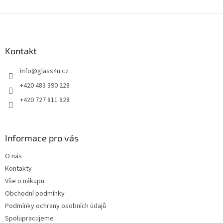
Z
á
p
a
Kontakt
t
info
@
glass4u.cz
í
+420 483 390 228
+420 727 811 828
Informace pro vás
O nás
Kontakty
Vše o nákupu
Obchodní podmínky
Podmínky ochrany osobních údajů
Spolupracujeme