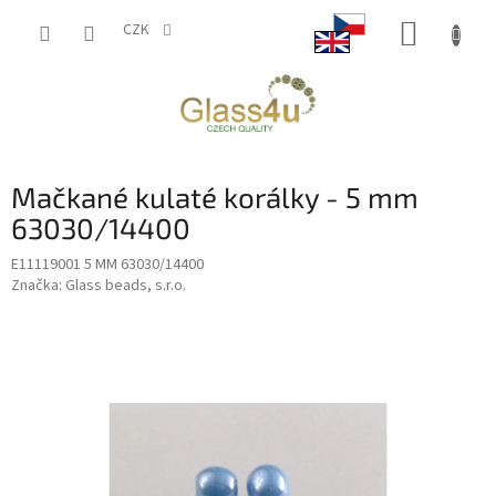
Přejít
NÁKUP
na
CZK
obsah
KOŠÍK
Mačkané kulaté korálky - 5 mm
63030/14400
E11119001 5 MM 63030/14400
Značka:
Glass beads, s.r.o.