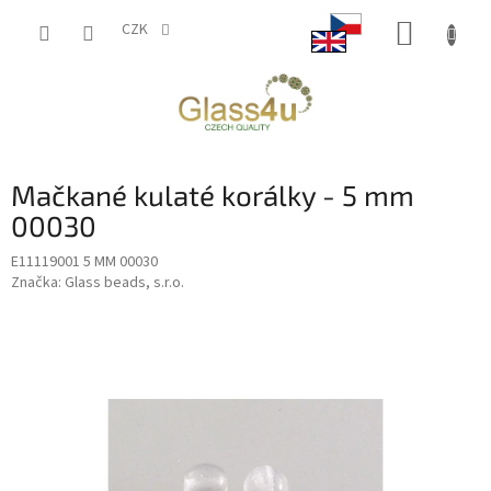
Přejít
NÁKUP
na
CZK
obsah
KOŠÍK
Mačkané kulaté korálky - 5 mm
00030
E11119001 5 MM 00030
Značka:
Glass beads, s.r.o.