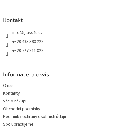
á
p
a
Kontakt
t
info
@
glass4u.cz
í
+420 483 390 228
+420 727 811 828
Informace pro vás
O nás
Kontakty
Vše o nákupu
Obchodní podmínky
Podmínky ochrany osobních údajů
Spolupracujeme