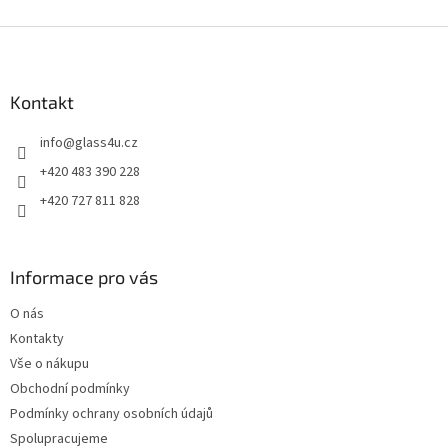
Z
á
p
a
Kontakt
t
info
@
glass4u.cz
í
+420 483 390 228
+420 727 811 828
Informace pro vás
O nás
Kontakty
Vše o nákupu
Obchodní podmínky
Podmínky ochrany osobních údajů
Spolupracujeme