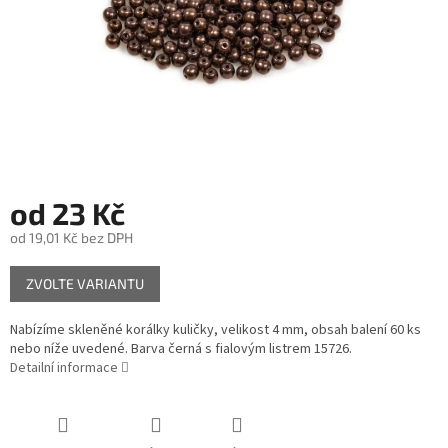
od
23 Kč
od
19,01 Kč
bez DPH
Měrná
ZVOLTE VARIANTU
cena:
Nabízíme skleněné korálky kuličky, velikost 4 mm, obsah balení 60 ks
nebo níže uvedené. Barva černá s fialovým listrem 15726.
Detailní informace