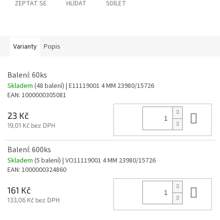
ZEPTAT SE
HLÍDAT
SDÍLET
Varianty
Popis
Balení: 60ks
Skladem
(48 balení)
| E11119001 4 MM 23980/15726
EAN:
1000000305081
Do 
23 Kč
19,01 Kč bez DPH
Balení: 600ks
Skladem
(5 balení)
| VO11119001 4 MM 23980/15726
EAN:
1000000324860
Do 
161 Kč
133,06 Kč bez DPH