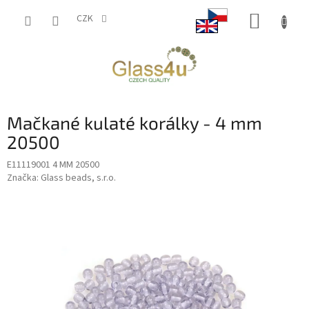
Přejít
NÁKUP
na
CZK
obsah
KOŠÍK
Mačkané kulaté korálky - 4 mm
20500
E11119001 4 MM 20500
Značka:
Glass beads, s.r.o.