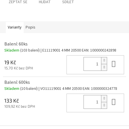
ZEPTAT SE
HLÍDAT
SDÍLET
Varianty
Popis
Balení: 60ks
Skladem
(103 balení)
| E11119001 4 MM 20500
EAN:
1000000242898
Do 
19 Kč
15,70 Kč bez DPH
Balení: 600ks
Skladem
(10 balení)
| VO11119001 4 MM 20500
EAN:
1000000324778
Do 
133 Kč
109,92 Kč bez DPH
Z