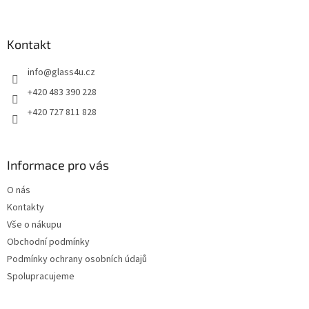
á
p
a
Kontakt
t
info
@
glass4u.cz
í
+420 483 390 228
+420 727 811 828
Informace pro vás
O nás
Kontakty
Vše o nákupu
Obchodní podmínky
Podmínky ochrany osobních údajů
Spolupracujeme