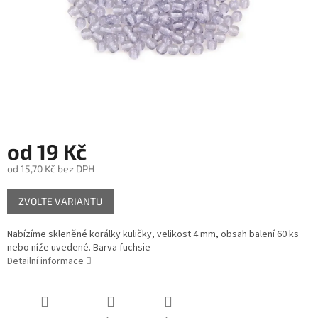
od
19 Kč
od
15,70 Kč
bez DPH
Měrná
ZVOLTE VARIANTU
cena:
Nabízíme skleněné korálky kuličky, velikost 4 mm, obsah balení 60 ks
nebo níže uvedené. Barva fuchsie
Detailní informace