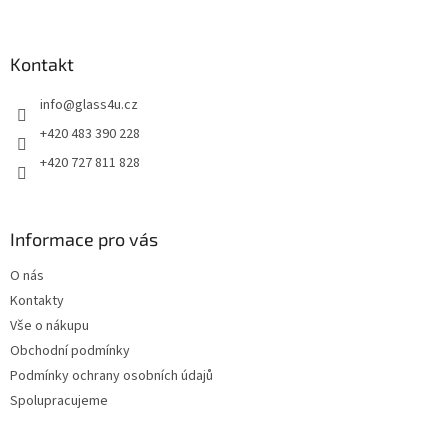
á
p
a
Kontakt
t
info
@
glass4u.cz
í
+420 483 390 228
+420 727 811 828
Informace pro vás
O nás
Kontakty
Vše o nákupu
Obchodní podmínky
Podmínky ochrany osobních údajů
Spolupracujeme