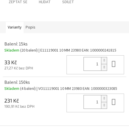
ZEPTAT SE
HLÍDAT
SDÍLET
Varianty
Popis
Balení: 15ks
Skladem
(20 balení)
| E11119001 10 MM 23980
EAN:
1000000241815
Do 
33 Kč
27,27 Kč bez DPH
Balení: 150ks
Skladem
(4 balení)
| VO11119001 10 MM 23980
EAN:
1000000323085
Do 
231 Kč
190,91 Kč bez DPH
Z