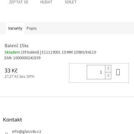
ZEPTAT SE
HLÍDAT
SDÍLET
Varianty
Popis
Balení: 15ks
Skladem
(39 balení)
| E11119001 10 MM 23980/84110
EAN:
1000000241839
Do 
33 Kč
27,27 Kč bez DPH
Z
á
p
a
Kontakt
t
info
@
glass4u.cz
í