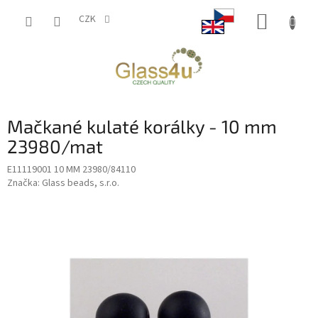
Přejít
NÁKUP
na
CZK
obsah
KOŠÍK
Mačkané kulaté korálky - 10 mm
23980/mat
E11119001 10 MM 23980/84110
Značka:
Glass beads, s.r.o.