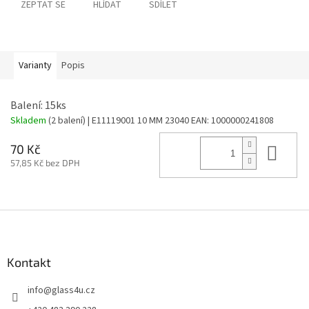
ZEPTAT SE
HLÍDAT
SDÍLET
Varianty
Popis
Balení: 15ks
Skladem
(2 balení)
| E11119001 10 MM 23040
EAN:
1000000241808
Do 
70 Kč
57,85 Kč bez DPH
Z
á
p
a
Kontakt
t
info
@
glass4u.cz
í