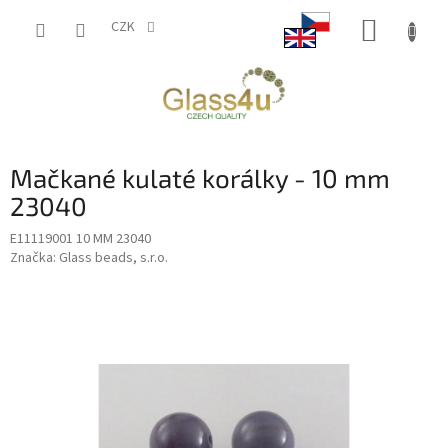
Přejít
NÁKUP
na
CZK
obsah
KOŠÍK
Mačkané kulaté korálky - 10 mm
23040
E11119001 10 MM 23040
Značka:
Glass beads, s.r.o.