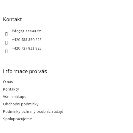
á
p
a
Kontakt
t
info
@
glass4u.cz
í
+420 483 390 228
+420 727 811 828
Informace pro vás
O nás
Kontakty
Vše o nákupu
Obchodní podmínky
Podmínky ochrany osobních údajů
Spolupracujeme