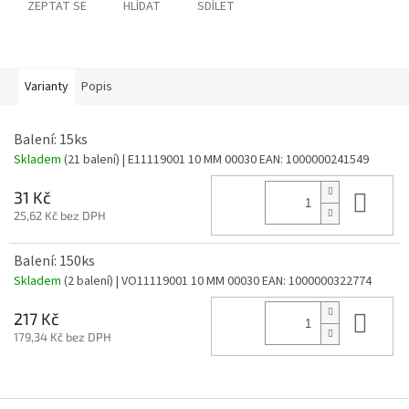
ZEPTAT SE
HLÍDAT
SDÍLET
Varianty
Popis
Balení: 15ks
Skladem
(21 balení)
| E11119001 10 MM 00030
EAN:
1000000241549
Do 
31 Kč
25,62 Kč bez DPH
Balení: 150ks
Skladem
(2 balení)
| VO11119001 10 MM 00030
EAN:
1000000322774
Do 
217 Kč
179,34 Kč bez DPH
Z