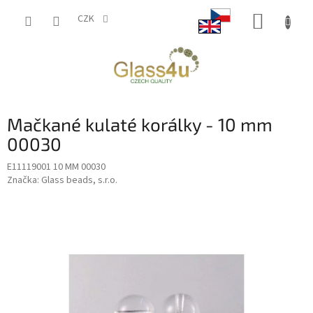
Přejít
NÁKUP
na
CZK
obsah
KOŠÍK
Mačkané kulaté korálky - 10 mm
00030
E11119001 10 MM 00030
Značka:
Glass beads, s.r.o.