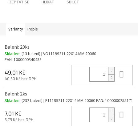
ZEPTAT SE
HLÍDAT
SDÍLET
Varianty
Popis
Balení: 20ks
Skladem
(13 balení)
| VO11199211 22X14 MM 20060
EAN:
1000000340488
Do 
49,01 Kč
40,50 Kč bez DPH
Balení: 2ks
Skladem
(232 balení)
| E11199211 22X14 MM 20060
EAN:
1000000255171
Do 
7,01 Kč
5,79 Kč bez DPH