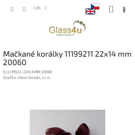
Přejít
NÁKUP
na
CZK
obsah
KOŠÍK
Mačkané korálky 11199211 22x14 mm
20060
E11199211 22X14 MM 20060
Značka:
Glass beads, s.r.o.