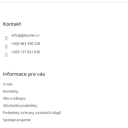
Z
á
p
a
Kontakt
t
info
@
glass4u.cz
í
+420 483 390 228
+420 727 811 828
Informace pro vás
O nás
Kontakty
Vše o nákupu
Obchodní podmínky
Podmínky ochrany osobních údajů
Spolupracujeme