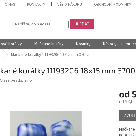
O NÁS
KONTAKTY
VŠE O NÁKUPU
OBCHODNÍ PODMÍNKY
HLEDAT
kové korálky
Mačkané kuličky
Novinky
Návody a inspirac
Mačkané korálky 11193206 18x15 mm 37005
kané korálky 11193206 18x15 mm 3700
Glass beads, s.r.o.
od
5
od
42,15
Měrná
ZVOLT
cena:
Mačkané k
nebo níž