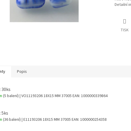
Detailní 
TISK
nty
Popis
: 30ks
em
(5 balení)
| VO11193206 18X15 MM 37005
EAN:
1000000339864
: 5ks
em
(36 balení)
| E11193206 18X15 MM 37005
EAN:
1000000254358