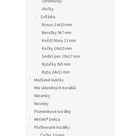
Stromečky
Vločky
Zvířátka
Brouci 14x10 mm
Berušky 9x7 mm
Kočičí hlavy 13 mm
Kočky 16x10 mm
Sedící pes 19x17 mm
Rybičky 9x5 mm
Ryby 24x11 mm
Mačkané kuličky
Mix skleněných korálků
Náramky
Novinky
Písmenkové korálky
MIYUKI® Delica
Ploškované korálky
Čočky 10 mm