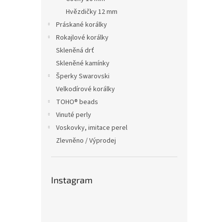
Hvězdičky 12 mm
Práskané korálky
Rokajlové korálky
Skleněná drť
Skleněné kamínky
Šperky Swarovski
Velkodírové korálky
TOHO® beads
Vinuté perly
Voskovky, imitace perel
Zlevněno / Výprodej
Instagram