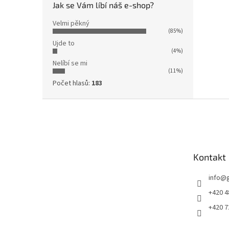
Jak se Vám líbí náš e-shop?
Velmi pěkný
(85%)
Ujde to
(4%)
Nelíbí se mi
(11%)
Počet hlasů:
183
Z
á
p
a
t
Kontakt
í
info
@
+420 4
+420 7