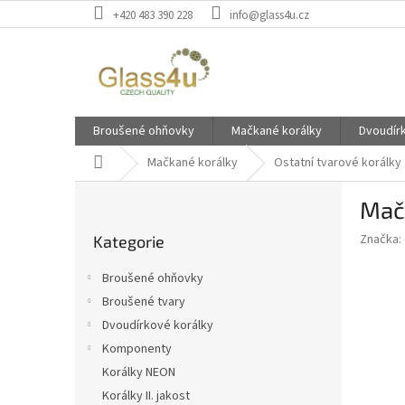
Přejít
+420 483 390 228
info@glass4u.cz
na
obsah
Broušené ohňovky
Mačkané korálky
Dvoudír
Domů
Mačkané korálky
Ostatní tvarové korálky
P
Mač
o
Přeskočit
s
Značka:
Kategorie
kategorie
t
r
Broušené ohňovky
a
Broušené tvary
n
Dvoudírkové korálky
n
í
Komponenty
p
Korálky NEON
a
Korálky II. jakost