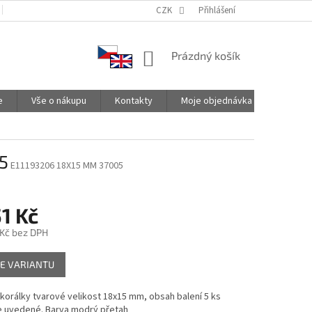
PODMÍNKY OCHRANY OSOBNÍCH ÚDAJŮ
CZK
SPOLUPRACUJEME
Přihlášení
NÁKUPNÍ
Prázdný košík
KOŠÍK
e
Vše o nákupu
Kontakty
Moje objednávka
5
E11193206 18X15 MM 37005
1 Kč
 Kč
bez DPH
E VARIANTU
orálky tvarové velikost 18x15 mm, obsah balení 5 ks
e uvedené. Barva modrý přetah