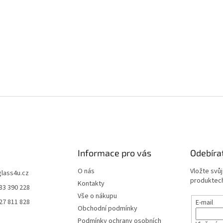
Informace pro vás
Odebíra
O nás
Vložte svů
glass4u.cz
produktech
Kontakty
83 390 228
Vše o nákupu
27 811 828
E-mail
Obchodní podmínky
Podmínky ochrany osobních