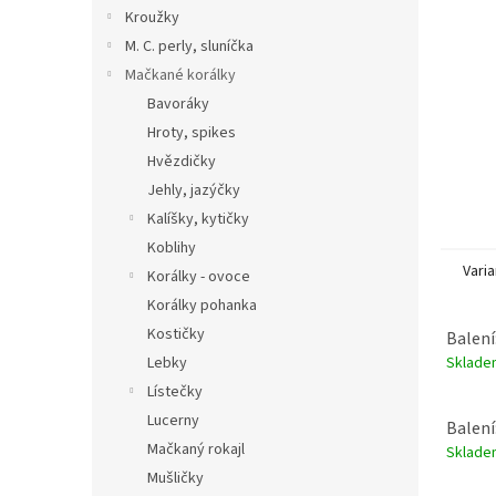
n
Kroužky
e
M. C. perly, sluníčka
l
Mačkané korálky
Bavoráky
Hroty, spikes
Hvězdičky
Jehly, jazýčky
Kalíšky, kytičky
Koblihy
Varia
Korálky - ovoce
Korálky pohanka
Kostičky
Balení
Sklad
Lebky
Lístečky
Lucerny
Balení
Mačkaný rokajl
Sklad
Mušličky