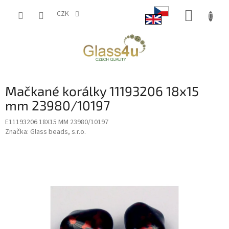
Přejít
NÁKUP
na
CZK
obsah
KOŠÍK
Mačkané korálky 11193206 18x15
mm 23980/10197
E11193206 18X15 MM 23980/10197
Značka:
Glass beads, s.r.o.