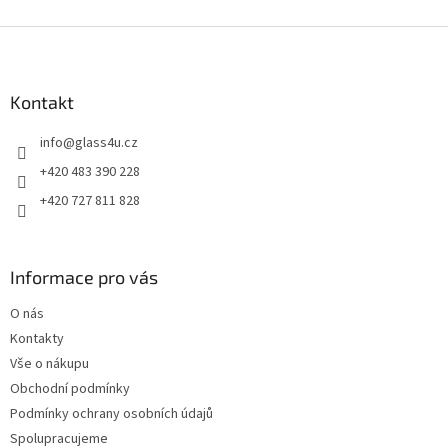
Z
á
p
a
Kontakt
t
info
@
glass4u.cz
í
+420 483 390 228
+420 727 811 828
Informace pro vás
O nás
Kontakty
Vše o nákupu
Obchodní podmínky
Podmínky ochrany osobních údajů
Spolupracujeme