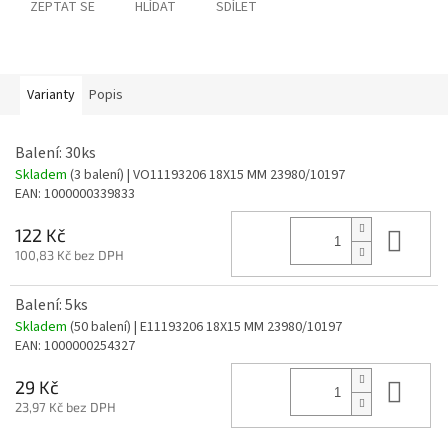
ZEPTAT SE
HLÍDAT
SDÍLET
Varianty
Popis
Balení: 30ks
Skladem
(3 balení)
| VO11193206 18X15 MM 23980/10197
EAN:
1000000339833
Do 
122 Kč
100,83 Kč bez DPH
Balení: 5ks
Skladem
(50 balení)
| E11193206 18X15 MM 23980/10197
EAN:
1000000254327
Do 
29 Kč
23,97 Kč bez DPH