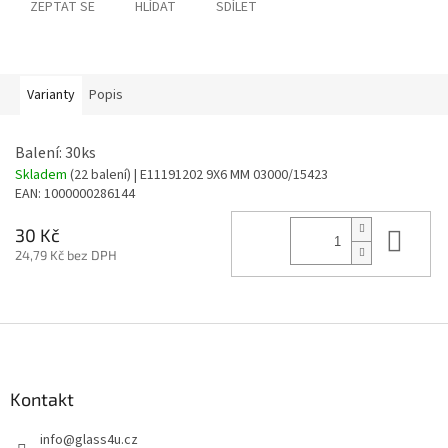
ZEPTAT SE
HLÍDAT
SDÍLET
Varianty
Popis
Balení: 30ks
Skladem
(22 balení)
| E11191202 9X6 MM 03000/15423
EAN:
1000000286144
Do 
30 Kč
24,79 Kč bez DPH
Z
á
p
a
Kontakt
t
info
@
glass4u.cz
í