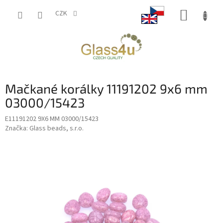
Přejít
NÁKUP
na
CZK
obsah
KOŠÍK
Mačkané korálky 11191202 9x6 mm
03000/15423
E11191202 9X6 MM 03000/15423
Značka:
Glass beads, s.r.o.