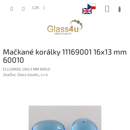
Přejít
NÁKUP
na
CZK
obsah
KOŠÍK
Mačkané korálky 11169001 16x13 mm
60010
E11169001 16X13 MM 60010
Značka:
Glass beads, s.r.o.