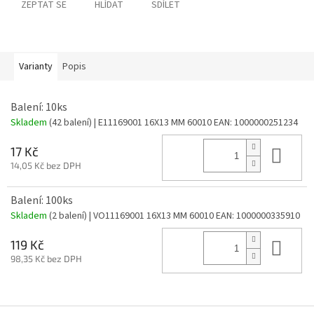
ZEPTAT SE
HLÍDAT
SDÍLET
Varianty
Popis
Balení: 10ks
Skladem
(42 balení)
| E11169001 16X13 MM 60010
EAN:
1000000251234
Do 
17 Kč
14,05 Kč bez DPH
Balení: 100ks
Skladem
(2 balení)
| VO11169001 16X13 MM 60010
EAN:
1000000335910
Do 
119 Kč
98,35 Kč bez DPH
Z