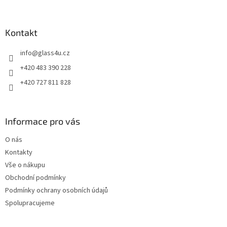
á
p
a
Kontakt
t
info
@
glass4u.cz
í
+420 483 390 228
+420 727 811 828
Informace pro vás
O nás
Kontakty
Vše o nákupu
Obchodní podmínky
Podmínky ochrany osobních údajů
Spolupracujeme