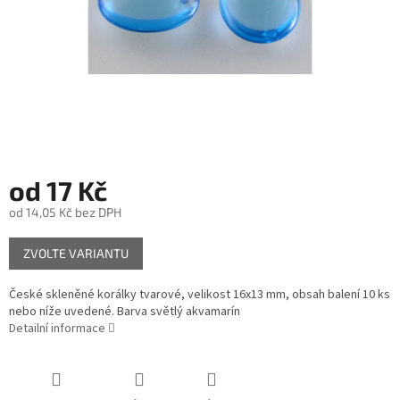
od
17 Kč
od
14,05 Kč
bez DPH
Měrná
ZVOLTE VARIANTU
cena:
České skleněné korálky tvarové, velikost 16x13 mm, obsah balení 10 ks
nebo níže uvedené. Barva světlý akvamarín
Detailní informace